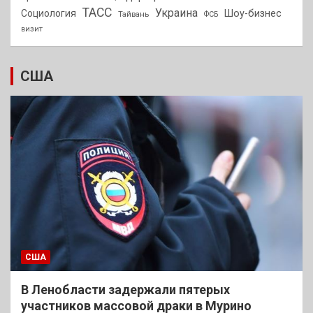
ТАСС
Украина
Социология
Шоу-бизнес
Тайвань
ФСБ
визит
США
США
В Ленобласти задержали пятерых
участников массовой драки в Мурино