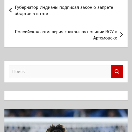
Навигация
Губернатор Индианы подписал закон о запрете
по
абортов в штате
записям
Российская артиллерия «накрыла» позиции ВСУ в
Артемовске
П
о
и
с
к