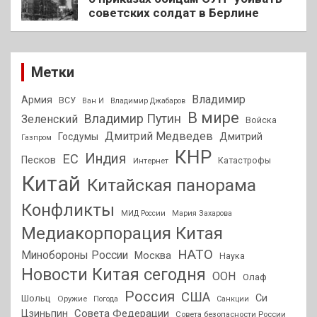
советских солдат в Берлине
Метки
Владимир
Армия
ВСУ
Ван И
Владимир Джабаров
В мире
Владимир Путин
Зеленский
Войска
Дмитрий Медведев
Госдумы
Дмитрий
Газпром
КНР
Индия
ЕС
Песков
Интернет
Катастрофы
Китай
Китайская панорама
Конфликты
МИД России
Мария Захарова
Медиакорпорация Китая
НАТО
Минобороны России
Москва
Наука
Новости Китая сегодня
ООН
Олаф
Россия
США
Си
Шольц
Оружие
Погода
Санкции
Совета Федерации
Цзиньпин
Совета безопасности России