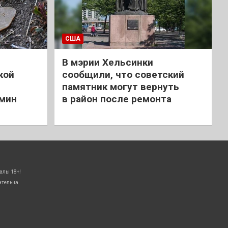
США
В мэрии Хельсинки
кой
сообщили, что советский
памятник могут вернуть
 мин
в район после ремонта
алы 18+!
ательна.