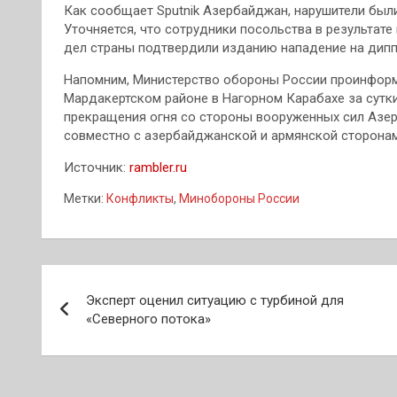
Как сообщает Sputnik Азербайджан, нарушители был
Уточняется, что сотрудники посольства в результате
дел страны подтвердили изданию нападение на дипп
Напомним, Министерство обороны России проинформи
Мардакертском районе в Нагорном Карабахе за сут
прекращения огня со стороны вооруженных сил Азе
совместно с азербайджанской и армянской сторонам
Источник:
rambler.ru
Метки:
Конфликты
,
Минобороны России
Навигация
Эксперт оценил ситуацию с турбиной для
по
«Северного потока»
записям