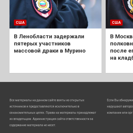
США
США
В Ленобласти задержали
В Москв
пятерых участников
полковн
массовой драки в Мурино
после е
на клад
Все материалы на данном сайте взяты из открытых
Если Вы обнаружи
источников и предоставляются исключительно в
нарушают авторс
ознакомительных целях. Права на материалы принадлежат
компании или орг
их владельцам. Администрация сайта ответственности за
содержание материала не несет.