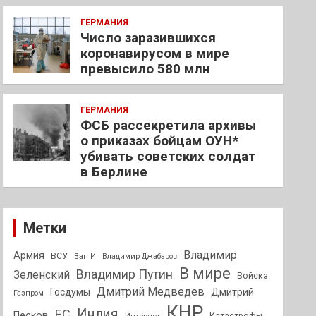
ГЕРМАНИЯ
Число заразившихся
коронавирусом в мире
превысило 580 млн
ГЕРМАНИЯ
ФСБ рассекретила архивы
о приказах бойцам ОУН*
убивать советских солдат
в Берлине
Метки
Владимир
Армия
ВСУ
Ван И
Владимир Джабаров
В мире
Владимир Путин
Зеленский
Войска
Дмитрий Медведев
Госдумы
Дмитрий
Газпром
КНР
Индия
ЕС
Песков