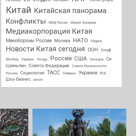
Интернет
Катастрофы
Китай
Китайская панорама
Конфликты
МИД России
Мария Захарова
Медиакорпорация Китая
НАТО
Минобороны России
Москва
Наука
Новости Китая сегодня
ООН
Олаф
Россия
США
Си
Шольц
Оружие
Погода
Санкции
Совета Федерации
Цзиньпин
Совета безопасности
ТАСС
Украина
Социология
России
Тайвань
ФСБ
Шоу-бизнес
визит