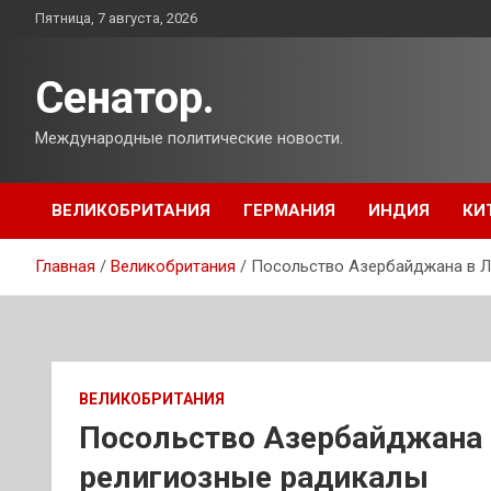
Перейти
Пятница, 7 августа, 2026
к
содержимому
Сенатор.
Международные политические новости.
ВЕЛИКОБРИТАНИЯ
ГЕРМАНИЯ
ИНДИЯ
КИ
Главная
Великобритания
Посольство Азербайджана в Л
ВЕЛИКОБРИТАНИЯ
Посольство Азербайджана 
религиозные радикалы