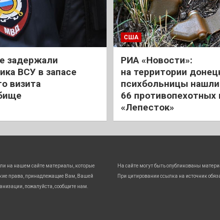
США
е задержали
РИА «Новости»:
ика ВСУ в запасе
на территории донец
го визита
психбольницы нашли
бище
66 противопехотных
«Лепесток»
ли на нашем сайте материалы, которые
На сайте могут быть опубликованы матери
кие права, принадлежащие Вам, Вашей
При цитировании ссылка на источник обяз
анизации, пожалуйста, сообщите нам.