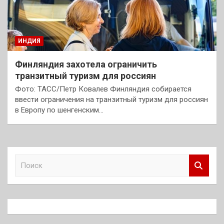
ИНДИЯ
Финляндия захотела ограничить
транзитный туризм для россиян
Фото: ТАСС/Петр Ковалев Финляндия собирается
ввести ограничения на транзитный туризм для россиян
в Европу по шенгенским…
П
о
и
с
к