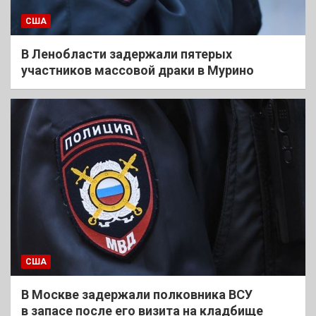
США
В Ленобласти задержали пятерых
участников массовой драки в Мурино
США
В Москве задержали полковника ВСУ
в запасе после его визита на кладбище