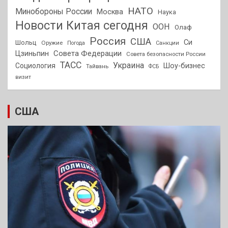
НАТО
Минобороны России
Москва
Наука
Новости Китая сегодня
ООН
Олаф
Россия
США
Си
Шольц
Оружие
Погода
Санкции
Совета Федерации
Цзиньпин
Совета безопасности России
ТАСС
Украина
Социология
Шоу-бизнес
Тайвань
ФСБ
визит
США