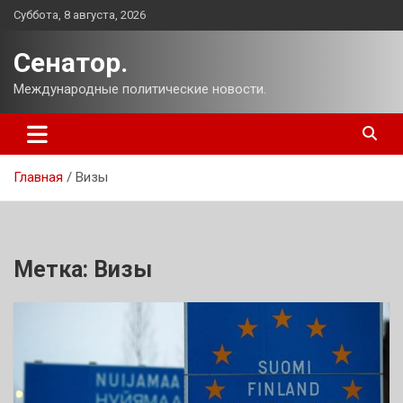
Перейти
Суббота, 8 августа, 2026
к
содержимому
Сенатор.
Международные политические новости.
Главная
Визы
Метка:
Визы