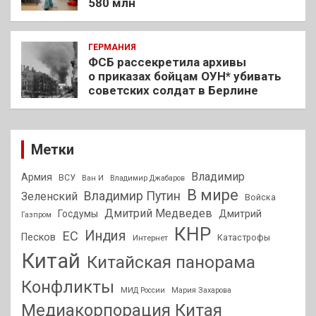
580 млн
ГЕРМАНИЯ
ФСБ рассекретила архивы
о приказах бойцам ОУН* убивать
советских солдат в Берлине
Метки
Владимир
Армия
ВСУ
Ван И
Владимир Джабаров
В мире
Владимир Путин
Зеленский
Войска
Дмитрий Медведев
Госдумы
Дмитрий
Газпром
КНР
Индия
ЕС
Песков
Интернет
Катастрофы
Китай
Китайская панорама
Конфликты
МИД России
Мария Захарова
Медиакорпорация Китая