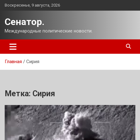
Перейти
Воскресенье, 9 августа, 2026
к
содержимому
Сенатор.
Международные политические новости.
Главная
Сирия
Метка:
Сирия