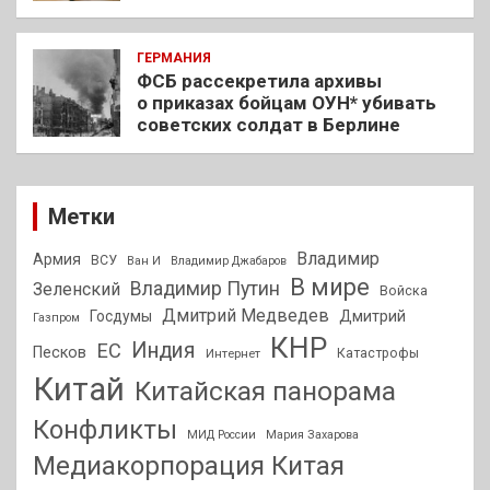
ГЕРМАНИЯ
ФСБ рассекретила архивы
о приказах бойцам ОУН* убивать
советских солдат в Берлине
Метки
Владимир
Армия
ВСУ
Ван И
Владимир Джабаров
В мире
Владимир Путин
Зеленский
Войска
Дмитрий Медведев
Госдумы
Дмитрий
Газпром
КНР
Индия
ЕС
Песков
Интернет
Катастрофы
Китай
Китайская панорама
Конфликты
МИД России
Мария Захарова
Медиакорпорация Китая