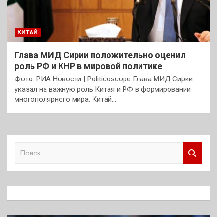
КИТАЙ
Глава МИД Сирии положительно оценил
роль РФ и КНР в мировой политике
Фото: РИА Новости | Рoliticoscope Глава МИД Сирии
указал на важную роль Китая и РФ в формировании
многополярного мира. Китай…
П
о
и
с
к