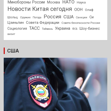
НАТО
Минобороны России
Москва
Наука
Новости Китая сегодня
ООН
Олаф
Россия
США
Си
Шольц
Оружие
Погода
Санкции
Совета Федерации
Цзиньпин
Совета безопасности России
ТАСС
Украина
Социология
Шоу-бизнес
Тайвань
ФСБ
визит
США