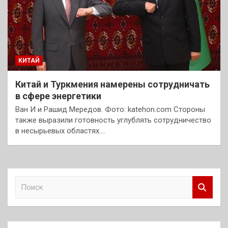
КИТАЙ
Китай и Туркмения намерены сотрудничать
в сфере энергетики
Ван И и Рашид Мередов. Фото: katehon.com Стороны
также выразили готовность углублять сотрудничество
в несырьевых областях.…
П
о
и
с
к