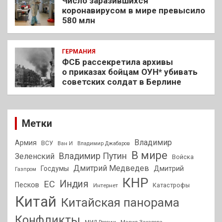
Число заразившихся
коронавирусом в мире превысило
580 млн
ГЕРМАНИЯ
ФСБ рассекретила архивы
о приказах бойцам ОУН* убивать
советских солдат в Берлине
Метки
Владимир
Армия
ВСУ
Ван И
Владимир Джабаров
В мире
Владимир Путин
Зеленский
Войска
Дмитрий Медведев
Госдумы
Дмитрий
Газпром
КНР
Индия
ЕС
Песков
Интернет
Катастрофы
Китай
Китайская панорама
Конфликты