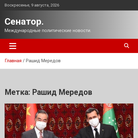
Перейти
Воскресенье, 9 августа, 2026
к
содержимому
Сенатор.
Международные политические новости.
Главная
Рашид Мередов
Метка:
Рашид Мередов