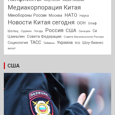
МИД России
Мария Захарова
Медиакорпорация Китая
НАТО
Минобороны России
Москва
Наука
Новости Китая сегодня
ООН
Олаф
Россия
США
Си
Шольц
Оружие
Погода
Санкции
Совета Федерации
Цзиньпин
Совета безопасности России
ТАСС
Украина
Социология
Шоу-бизнес
Тайвань
ФСБ
визит
США