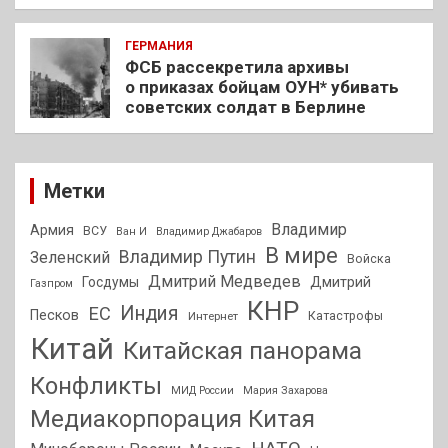
ГЕРМАНИЯ
ФСБ рассекретила архивы
о приказах бойцам ОУН* убивать
советских солдат в Берлине
Метки
Владимир
Армия
ВСУ
Ван И
Владимир Джабаров
В мире
Владимир Путин
Зеленский
Войска
Дмитрий Медведев
Госдумы
Дмитрий
Газпром
КНР
Индия
ЕС
Песков
Интернет
Катастрофы
Китай
Китайская панорама
Конфликты
МИД России
Мария Захарова
Медиакорпорация Китая