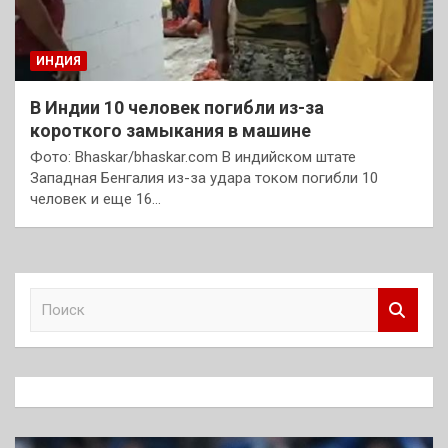
ИНДИЯ
В Индии 10 человек погибли из-за
короткого замыкания в машине
Фото: Bhaskar/bhaskar.com В индийском штате
Западная Бенгалия из-за удара током погибли 10
человек и еще 16…
П
о
и
с
к