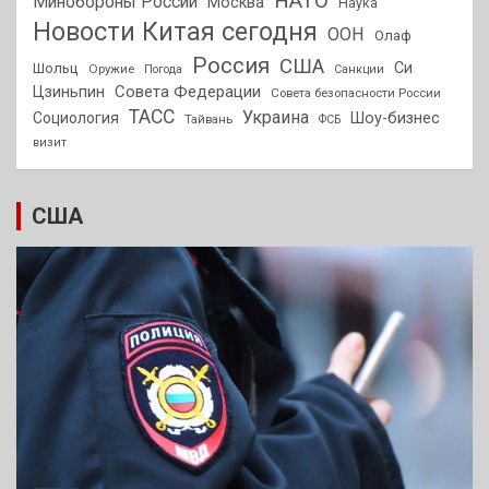
НАТО
Минобороны России
Москва
Наука
Новости Китая сегодня
ООН
Олаф
Россия
США
Си
Шольц
Оружие
Погода
Санкции
Совета Федерации
Цзиньпин
Совета безопасности России
ТАСС
Украина
Социология
Шоу-бизнес
Тайвань
ФСБ
визит
США