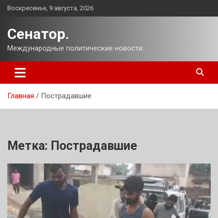
Перейти
Воскресенье, 9 августа, 2026
к
содержимому
Сенатор.
Международные политические новости.
Главная
Пострадавшие
Метка:
Пострадавшие