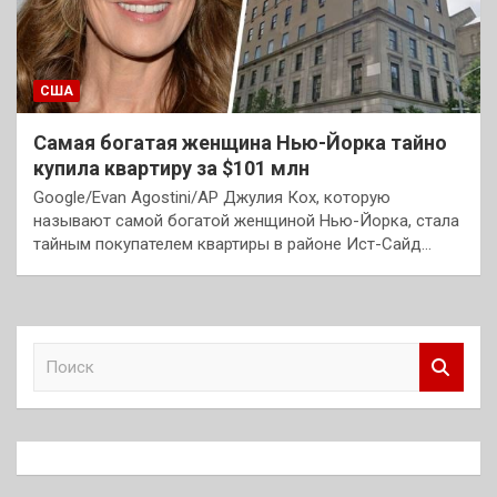
США
Самая богатая женщина Нью-Йорка тайно
купила квартиру за $101 млн
Google/Evan Agostini/AP Джулия Кох, которую
называют самой богатой женщиной Нью-Йорка, стала
тайным покупателем квартиры в районе Ист-Сайд…
П
о
и
с
к