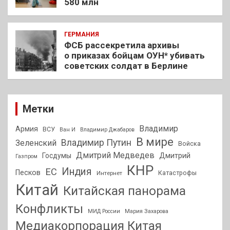
580 млн
ГЕРМАНИЯ
ФСБ рассекретила архивы
о приказах бойцам ОУН* убивать
советских солдат в Берлине
Метки
Владимир
Армия
ВСУ
Ван И
Владимир Джабаров
В мире
Владимир Путин
Зеленский
Войска
Дмитрий Медведев
Госдумы
Дмитрий
Газпром
КНР
Индия
ЕС
Песков
Интернет
Катастрофы
Китай
Китайская панорама
Конфликты
МИД России
Мария Захарова
Медиакорпорация Китая