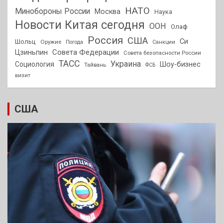
НАТО
Минобороны России
Москва
Наука
Новости Китая сегодня
ООН
Олаф
Россия
США
Си
Шольц
Оружие
Погода
Санкции
Совета Федерации
Цзиньпин
Совета безопасности России
ТАСС
Украина
Социология
Шоу-бизнес
Тайвань
ФСБ
визит
США