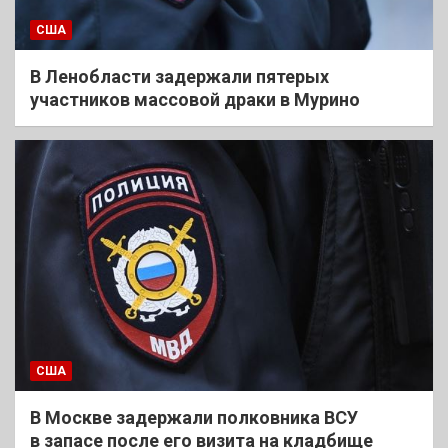
США
В Ленобласти задержали пятерых
участников массовой драки в Мурино
США
В Москве задержали полковника ВСУ
в запасе после его визита на кладбище