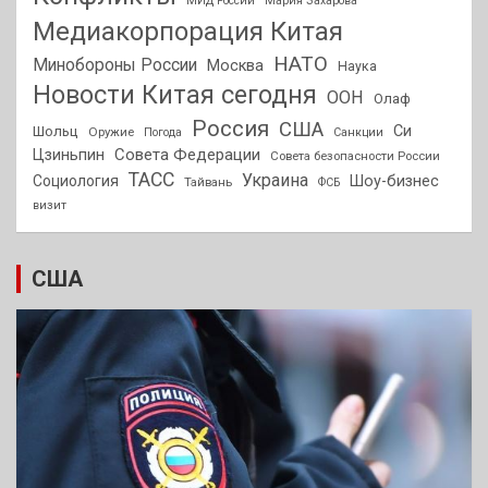
МИД России
Мария Захарова
Медиакорпорация Китая
НАТО
Минобороны России
Москва
Наука
Новости Китая сегодня
ООН
Олаф
Россия
США
Си
Шольц
Оружие
Погода
Санкции
Совета Федерации
Цзиньпин
Совета безопасности России
ТАСС
Украина
Социология
Шоу-бизнес
Тайвань
ФСБ
визит
США