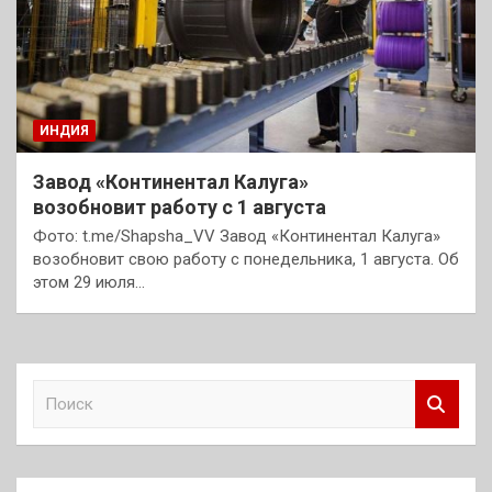
ИНДИЯ
Завод «Континентал Калуга»
возобновит работу с 1 августа
Фото: t.me/Shapsha_VV Завод «Континентал Калуга»
возобновит свою работу с понедельника, 1 августа. Об
этом 29 июля…
П
о
и
с
к