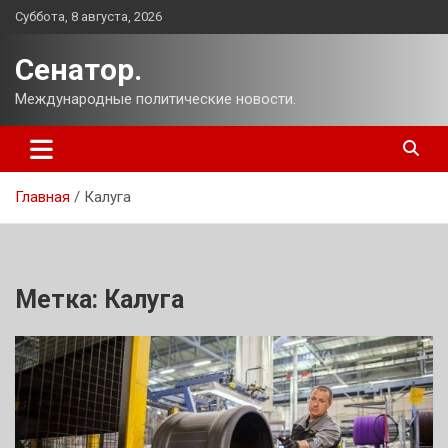
Перейти
Суббота, 8 августа, 2026
к
содержимому
Сенатор.
Международные политические новости.
Главная
Калуга
Метка:
Калуга