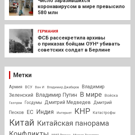
Число заразившихся
коронавирусом в мире превысило
580 млн
ГЕРМАНИЯ
ФСБ рассекретила архивы
о приказах бойцам ОУН* убивать
советских солдат в Берлине
Метки
Владимир
Армия
ВСУ
Ван И
Владимир Джабаров
В мире
Владимир Путин
Зеленский
Войска
Дмитрий Медведев
Госдумы
Дмитрий
Газпром
КНР
Индия
ЕС
Песков
Интернет
Катастрофы
Китай
Китайская панорама
Конфликты