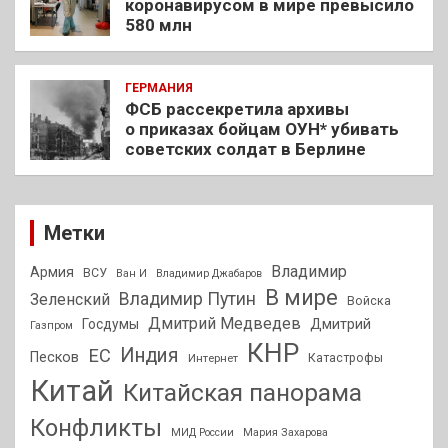
коронавирусом в мире превысило
580 млн
ГЕРМАНИЯ
ФСБ рассекретила архивы
о приказах бойцам ОУН* убивать
советских солдат в Берлине
Метки
Владимир
Армия
ВСУ
Ван И
Владимир Джабаров
В мире
Владимир Путин
Зеленский
Войска
Дмитрий Медведев
Госдумы
Дмитрий
Газпром
КНР
Индия
ЕС
Песков
Интернет
Катастрофы
Китай
Китайская панорама
Конфликты
МИД России
Мария Захарова