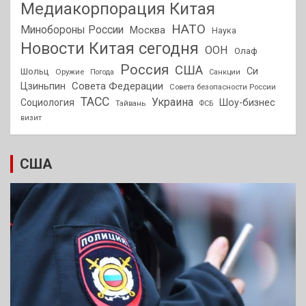
Медиакорпорация Китая
НАТО
Минобороны России
Москва
Наука
Новости Китая сегодня
ООН
Олаф
Россия
США
Си
Шольц
Оружие
Погода
Санкции
Совета Федерации
Цзиньпин
Совета безопасности России
ТАСС
Украина
Социология
Шоу-бизнес
Тайвань
ФСБ
визит
США