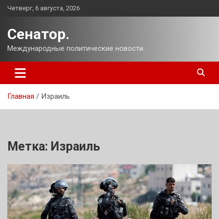
Перейти
Четверг, 6 августа, 2026
к
содержимому
Сенатор.
Международные политические новости.
Главная
Израиль
Метка:
Израиль