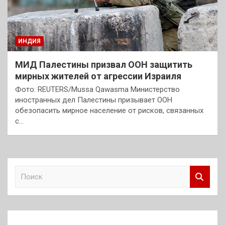
ИНДИЯ
МИД Палестины призвал ООН защитить
мирных жителей от агрессии Израиля
Фото: REUTERS/Mussa Qawasma Министерство
иностранных дел Палестины призывает ООН
обезопасить мирное население от рисков, связанных
с…
П
о
и
с
к