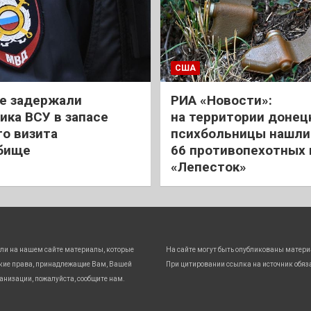
США
е задержали
РИА «Новости»:
ика ВСУ в запасе
на территории донец
го визита
психбольницы нашли
бище
66 противопехотных
«Лепесток»
ли на нашем сайте материалы, которые
На сайте могут быть опубликованы матери
кие права, принадлежащие Вам, Вашей
При цитировании ссылка на источник обяз
анизации, пожалуйста, сообщите нам.