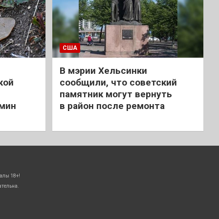
США
В мэрии Хельсинки
кой
сообщили, что советский
памятник могут вернуть
 мин
в район после ремонта
алы 18+!
ательна.