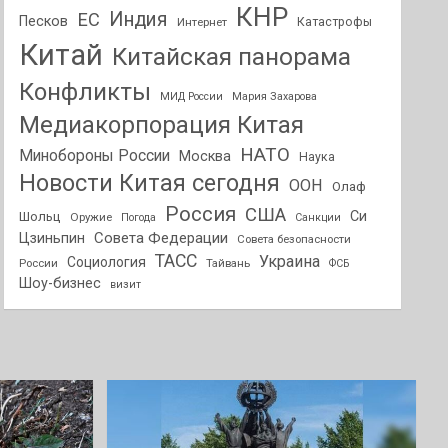
КНР
Индия
ЕС
Песков
Интернет
Катастрофы
Китай
Китайская панорама
Конфликты
МИД России
Мария Захарова
Медиакорпорация Китая
НАТО
Минобороны России
Москва
Наука
Новости Китая сегодня
ООН
Олаф
Россия
США
Си
Шольц
Оружие
Погода
Санкции
Совета Федерации
Цзиньпин
Совета безопасности
ТАСС
Украина
Социология
России
Тайвань
ФСБ
Шоу-бизнес
визит