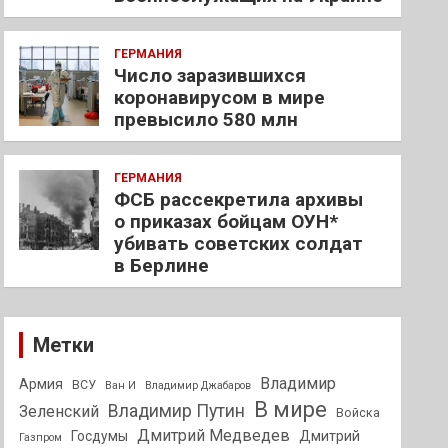
ГЕРМАНИЯ
Число заразившихся
коронавирусом в мире
превысило 580 млн
ГЕРМАНИЯ
ФСБ рассекретила архивы
о приказах бойцам ОУН*
убивать советских солдат
в Берлине
Метки
Владимир
Армия
ВСУ
Ван И
Владимир Джабаров
В мире
Владимир Путин
Зеленский
Войска
Дмитрий Медведев
Госдумы
Дмитрий
Газпром