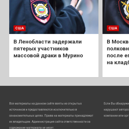
США
США
В Ленобласти задержали
В Москв
пятерых участников
полковн
массовой драки в Мурино
после е
на клад
Все материалы на данном сайте взяты из открытых
Если Вы обнаружи
источников и предоставляются исключительно в
нарушают авторс
ознакомительных целях. Права на материалы принадлежат
компании или орг
их владельцам. Администрация сайта ответственности за
содержание материала не несет.