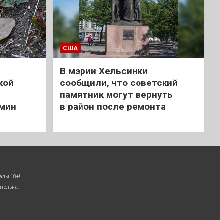
США
В мэрии Хельсинки
кой
сообщили, что советский
памятник могут вернуть
 мин
в район после ремонта
алы 18+!
ательна.