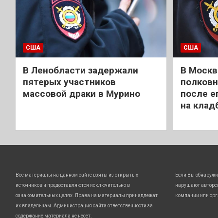
США
США
В Ленобласти задержали
В Москв
пятерых участников
полковн
массовой драки в Мурино
после е
на клад
Все материалы на данном сайте взяты из открытых
Если Вы обнаружи
источников и предоставляются исключительно в
нарушают авторс
ознакомительных целях. Права на материалы принадлежат
компании или орг
их владельцам. Администрация сайта ответственности за
содержание материала не несет.