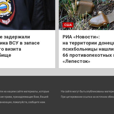
США
е задержали
РИА «Новости»:
ика ВСУ в запасе
на территории донец
го визита
психбольницы нашли
бище
66 противопехотных
«Лепесток»
ли на нашем сайте материалы, которые
На сайте могут быть опубликованы матери
кие права, принадлежащие Вам, Вашей
При цитировании ссылка на источник обяз
анизации, пожалуйста, сообщите нам.