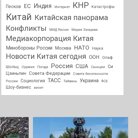
КНР
Индия
ЕС
Песков
Интернет
Катастрофы
Китай
Китайская панорама
Конфликты
МИД России
Мария Захарова
Медиакорпорация Китая
НАТО
Минобороны России
Москва
Наука
Новости Китая сегодня
ООН
Олаф
Россия
США
Си
Шольц
Оружие
Погода
Санкции
Совета Федерации
Цзиньпин
Совета безопасности
ТАСС
Украина
Социология
России
Тайвань
ФСБ
Шоу-бизнес
визит