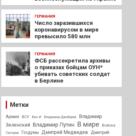
ГЕРМАНИЯ
Число заразившихся
коронавирусом в мире
превысило 580 млн
ГЕРМАНИЯ
ФСБ рассекретила архивы
о приказах бойцам ОУН*
убивать советских солдат
в Берлине
Метки
Владимир
Армия
ВСУ
Ван И
Владимир Джабаров
В мире
Владимир Путин
Зеленский
Войска
Дмитрий Медведев
Госдумы
Дмитрий
Газпром