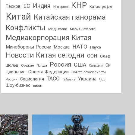
КНР
Индия
ЕС
Песков
Интернет
Катастрофы
Китай
Китайская панорама
Конфликты
МИД России
Мария Захарова
Медиакорпорация Китая
НАТО
Минобороны России
Москва
Наука
Новости Китая сегодня
ООН
Олаф
Россия
США
Си
Шольц
Оружие
Погода
Санкции
Совета Федерации
Цзиньпин
Совета безопасности
ТАСС
Украина
Социология
России
Тайвань
ФСБ
Шоу-бизнес
визит