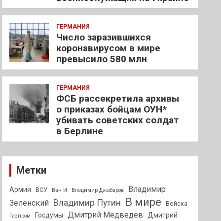
ГЕРМАНИЯ
Число заразившихся
коронавирусом в мире
превысило 580 млн
ГЕРМАНИЯ
ФСБ рассекретила архивы
о приказах бойцам ОУН*
убивать советских солдат
в Берлине
Метки
Владимир
Армия
ВСУ
Ван И
Владимир Джабаров
В мире
Владимир Путин
Зеленский
Войска
Дмитрий Медведев
Госдумы
Дмитрий
Газпром