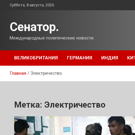
Перейти
Суббота, 8 августа, 2026
к
содержимому
Сенатор.
Международные политические новости.
ВЕЛИКОБРИТАНИЯ
ГЕРМАНИЯ
ИНДИЯ
КИ
Главная
Электричество
Метка:
Электричество