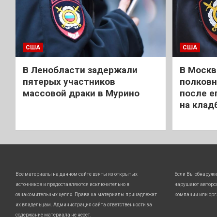
США
США
В Ленобласти задержали
В Москв
пятерых участников
полковн
массовой драки в Мурино
после е
на клад
Все материалы на данном сайте взяты из открытых
Если Вы обнаружи
источников и предоставляются исключительно в
нарушают авторс
ознакомительных целях. Права на материалы принадлежат
компании или орг
их владельцам. Администрация сайта ответственности за
содержание материала не несет.