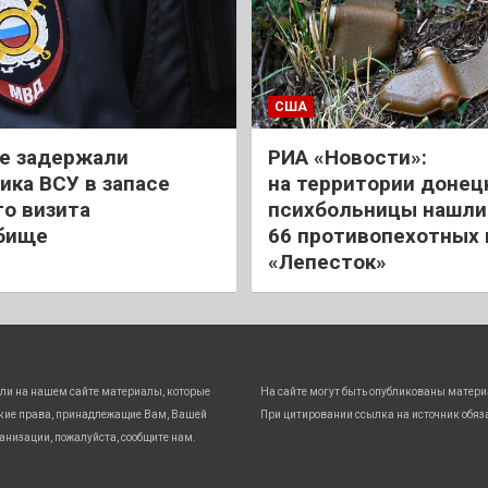
США
е задержали
РИА «Новости»:
ика ВСУ в запасе
на территории донец
го визита
психбольницы нашли
бище
66 противопехотных
«Лепесток»
ли на нашем сайте материалы, которые
На сайте могут быть опубликованы матери
кие права, принадлежащие Вам, Вашей
При цитировании ссылка на источник обяз
анизации, пожалуйста, сообщите нам.