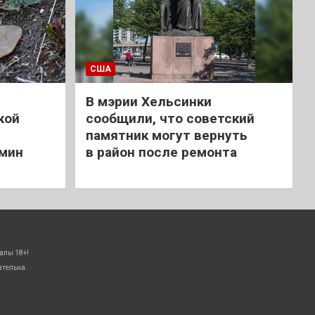
США
В мэрии Хельсинки
кой
сообщили, что советский
памятник могут вернуть
 мин
в район после ремонта
алы 18+!
ательна.