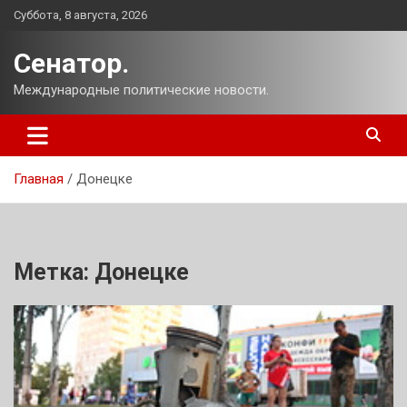
Перейти
Суббота, 8 августа, 2026
к
содержимому
Сенатор.
Международные политические новости.
Главная
Донецке
Метка:
Донецке