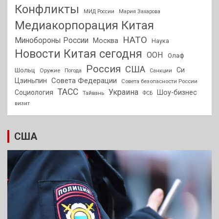
Конфликты
МИД России
Мария Захарова
Медиакорпорация Китая
НАТО
Минобороны России
Москва
Наука
Новости Китая сегодня
ООН
Олаф
Россия
США
Си
Шольц
Оружие
Погода
Санкции
Совета Федерации
Цзиньпин
Совета безопасности России
ТАСС
Украина
Социология
Шоу-бизнес
Тайвань
ФСБ
визит
США