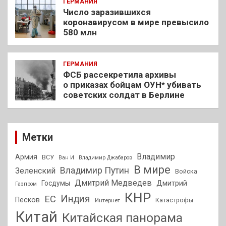
ГЕРМАНИЯ
Число заразившихся
коронавирусом в мире превысило
580 млн
ГЕРМАНИЯ
ФСБ рассекретила архивы
о приказах бойцам ОУН* убивать
советских солдат в Берлине
Метки
Владимир
Армия
ВСУ
Ван И
Владимир Джабаров
В мире
Владимир Путин
Зеленский
Войска
Дмитрий Медведев
Госдумы
Дмитрий
Газпром
КНР
Индия
ЕС
Песков
Интернет
Катастрофы
Китай
Китайская панорама