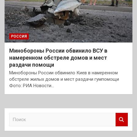
РОССИЯ
Минобороны России обвинило ВСУ в
намеренном обстреле домов и мест
раздачи помощи
Минобороны России обвинило Киев в намеренном
обстреле жилых домов и мест раздачи гумпомощи
Фото: РИА Новости…
П
о
и
с