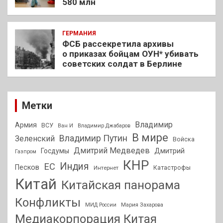
580 млн
ГЕРМАНИЯ
ФСБ рассекретила архивы
о приказах бойцам ОУН* убивать
советских солдат в Берлине
Метки
Владимир
Армия
ВСУ
Ван И
Владимир Джабаров
В мире
Владимир Путин
Зеленский
Войска
Дмитрий Медведев
Госдумы
Дмитрий
Газпром
КНР
Индия
ЕС
Песков
Интернет
Катастрофы
Китай
Китайская панорама
Конфликты
МИД России
Мария Захарова
Медиакорпорация Китая