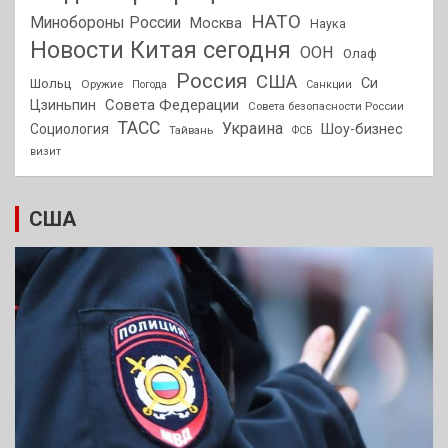
НАТО
Минобороны России
Москва
Наука
Новости Китая сегодня
ООН
Олаф
Россия
США
Си
Шольц
Оружие
Погода
Санкции
Совета Федерации
Цзиньпин
Совета безопасности России
ТАСС
Украина
Социология
Шоу-бизнес
Тайвань
ФСБ
визит
США