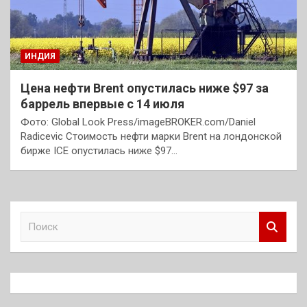
ИНДИЯ
Цена нефти Brent опустилась ниже $97 за
баррель впервые с 14 июля
Фото: Global Look Press/imageBROKER.com/Daniel
Radicevic Стоимость нефти марки Brent на лондонской
бирже ICE опустилась ниже $97…
П
о
и
с
к