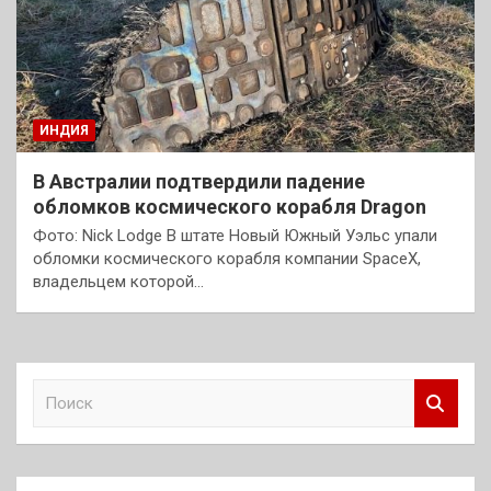
ИНДИЯ
В Австралии подтвердили падение
обломков космического корабля Dragon
Фото: Nick Lodge В штате Новый Южный Уэльс упали
обломки космического корабля компании SpaceX,
владельцем которой…
П
о
и
с
к