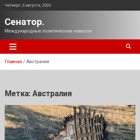
Перейти
Четверг, 6 августа, 2026
к
содержимому
Сенатор.
Международные политические новости.
Главная
Австралия
Метка:
Австралия