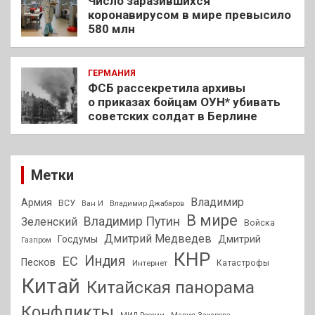
Число заразившихся
коронавирусом в мире превысило
580 млн
ГЕРМАНИЯ
ФСБ рассекретила архивы
о приказах бойцам ОУН* убивать
советских солдат в Берлине
Метки
Владимир
Армия
ВСУ
Ван И
Владимир Джабаров
В мире
Владимир Путин
Зеленский
Войска
Дмитрий Медведев
Госдумы
Дмитрий
Газпром
КНР
Индия
ЕС
Песков
Интернет
Катастрофы
Китай
Китайская панорама
Конфликты