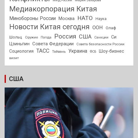
МИД России
Мария Захарова
Медиакорпорация Китая
НАТО
Минобороны России
Москва
Наука
Новости Китая сегодня
ООН
Олаф
Россия
США
Си
Шольц
Оружие
Погода
Санкции
Совета Федерации
Цзиньпин
Совета безопасности России
ТАСС
Украина
Социология
Шоу-бизнес
Тайвань
ФСБ
визит
США