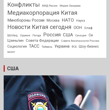
Конфликты
МИД России
Мария Захарова
Медиакорпорация Китая
НАТО
Минобороны России
Москва
Наука
Новости Китая сегодня
ООН
Олаф
Россия
США
Си
Шольц
Оружие
Погода
Санкции
Совета Федерации
Цзиньпин
Совета безопасности России
ТАСС
Украина
Социология
Шоу-бизнес
Тайвань
ФСБ
визит
США