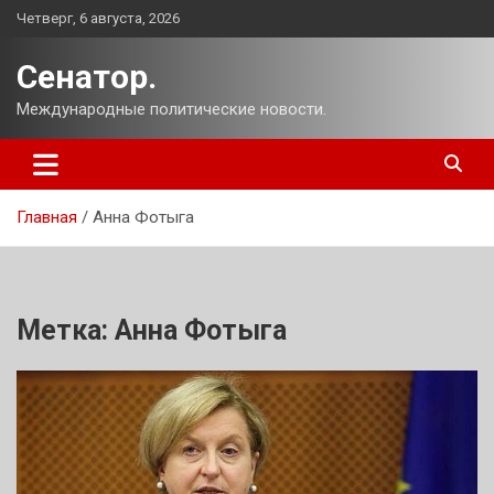
Перейти
Четверг, 6 августа, 2026
к
содержимому
Сенатор.
Международные политические новости.
Главная
Анна Фотыга
Метка:
Анна Фотыга