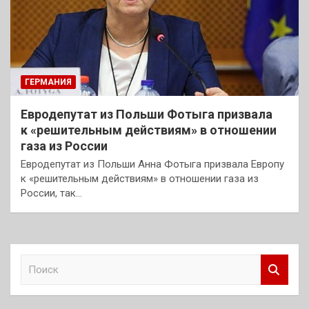
ГЕРМАНИЯ
Евродепутат из Польши Фотыга призвала
к «решительным действиям» в отношении
газа из России
Евродепутат из Польши Анна Фотыга призвала Европу
к «решительным действиям» в отношении газа из
России, так…
П
о
и
с