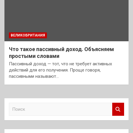
ВЕЛИКОБРИТАНИЯ
Что такое пассивный доход. Объясняем
простыми словами
Пассивный доход — тот, что не требует активных
действий для его получения. Проще говоря,
пассивными называют…
П
о
и
с
к