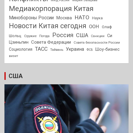
МИД России
Мария Захарова
Медиакорпорация Китая
НАТО
Минобороны России
Москва
Наука
Новости Китая сегодня
ООН
Олаф
Россия
США
Си
Шольц
Оружие
Погода
Санкции
Совета Федерации
Цзиньпин
Совета безопасности России
ТАСС
Украина
Социология
Шоу-бизнес
Тайвань
ФСБ
визит
США