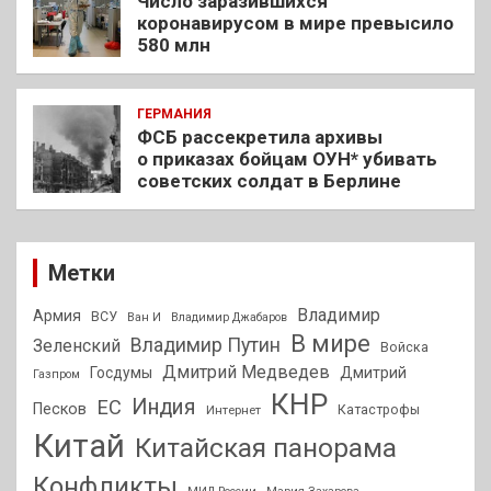
Число заразившихся
коронавирусом в мире превысило
580 млн
ГЕРМАНИЯ
ФСБ рассекретила архивы
о приказах бойцам ОУН* убивать
советских солдат в Берлине
Метки
Владимир
Армия
ВСУ
Ван И
Владимир Джабаров
В мире
Владимир Путин
Зеленский
Войска
Дмитрий Медведев
Госдумы
Дмитрий
Газпром
КНР
Индия
ЕС
Песков
Интернет
Катастрофы
Китай
Китайская панорама
Конфликты