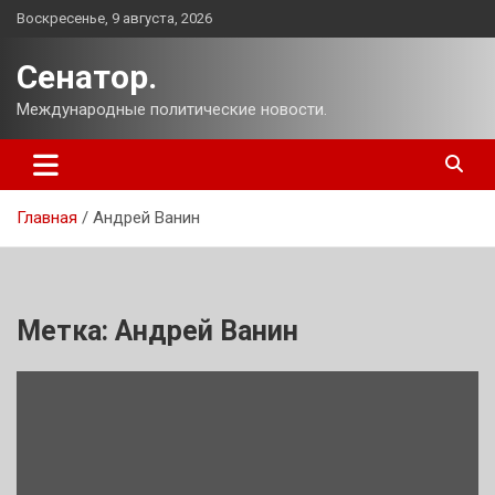
Перейти
Воскресенье, 9 августа, 2026
к
содержимому
Сенатор.
Международные политические новости.
Главная
Андрей Ванин
Метка:
Андрей Ванин