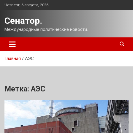
Перейти
Четверг, 6 августа, 2026
к
содержимому
Сенатор.
Международные политические новости.
Главная
АЭС
Метка:
АЭС