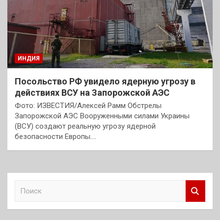
ИНДИЯ
Посольство РФ увидело ядерную угрозу в
действиях ВСУ на Запорожской АЭС
Фото: ИЗВЕСТИЯ/Алексей Рамм Обстрелы
Запорожской АЭС Вооруженными силами Украины
(ВСУ) создают реальную угрозу ядерной
безопасности Европы.…
П
о
и
с