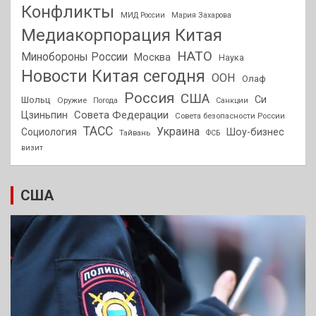
Конфликты
МИД России
Мария Захарова
Медиакорпорация Китая
НАТО
Минобороны России
Москва
Наука
Новости Китая сегодня
ООН
Олаф
Россия
США
Си
Шольц
Оружие
Погода
Санкции
Совета Федерации
Цзиньпин
Совета безопасности России
ТАСС
Украина
Социология
Шоу-бизнес
Тайвань
ФСБ
визит
США