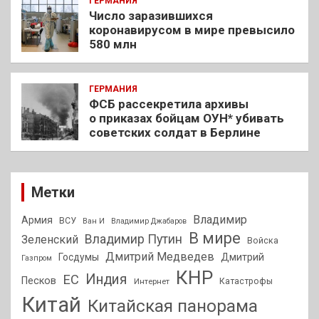
ГЕРМАНИЯ
Число заразившихся
коронавирусом в мире превысило
580 млн
ГЕРМАНИЯ
ФСБ рассекретила архивы
о приказах бойцам ОУН* убивать
советских солдат в Берлине
Метки
Владимир
Армия
ВСУ
Ван И
Владимир Джабаров
В мире
Владимир Путин
Зеленский
Войска
Дмитрий Медведев
Госдумы
Дмитрий
Газпром
КНР
Индия
ЕС
Песков
Интернет
Катастрофы
Китай
Китайская панорама