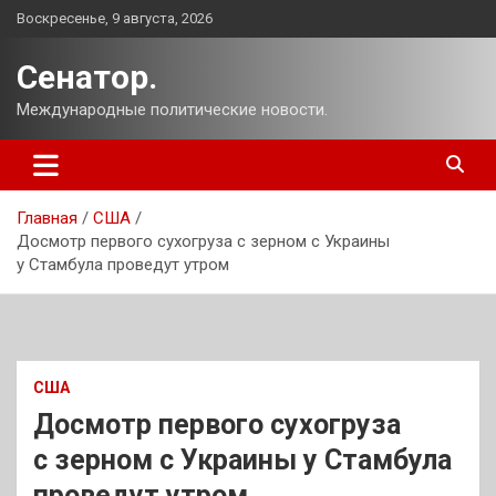
Перейти
Воскресенье, 9 августа, 2026
к
содержимому
Сенатор.
Международные политические новости.
Главная
США
Досмотр первого сухогруза с зерном с Украины
у Стамбула проведут утром
США
Досмотр первого сухогруза
с зерном с Украины у Стамбула
проведут утром