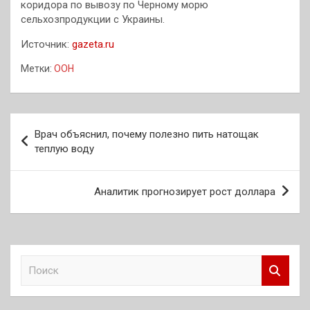
коридора по вывозу по Черному морю
сельхозпродукции с Украины.
Источник:
gazeta.ru
Метки:
ООН
Навигация
Врач объяснил, почему полезно пить натощак
по
теплую воду
записям
Аналитик прогнозирует рост доллара
П
о
и
с