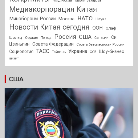
МИД России
Мария Захарова
Медиакорпорация Китая
НАТО
Минобороны России
Москва
Наука
Новости Китая сегодня
ООН
Олаф
Россия
США
Си
Шольц
Оружие
Погода
Санкции
Совета Федерации
Цзиньпин
Совета безопасности России
ТАСС
Украина
Социология
Шоу-бизнес
Тайвань
ФСБ
визит
США