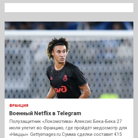
к
ФРАНЦИЯ
Военный Netflix в Telegram
Полузащитник «Локомотива» Алексис Бека-Бека 27
июля улетит во Францию, где пройдёт медосмотр для
«Ниццы». Gettyimages.ru Сумма сделки составит €15