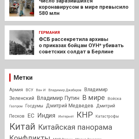
Число заразившихся
коронавирусом в мире превысило
580 млн
ГЕРМАНИЯ
ФСБ рассекретила архивы
о приказах бойцам ОУН* убивать
советских солдат в Берлине
Метки
Владимир
Армия
ВСУ
Ван И
Владимир Джабаров
В мире
Владимир Путин
Зеленский
Войска
Дмитрий Медведев
Госдумы
Дмитрий
Газпром
КНР
Индия
ЕС
Песков
Интернет
Катастрофы
Китай
Китайская панорама
Конфликты