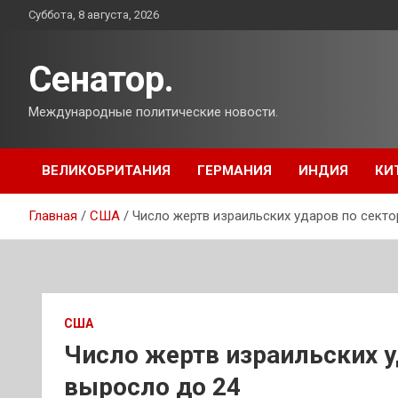
Перейти
Суббота, 8 августа, 2026
к
содержимому
Сенатор.
Международные политические новости.
ВЕЛИКОБРИТАНИЯ
ГЕРМАНИЯ
ИНДИЯ
КИ
Главная
США
Число жертв израильских ударов по секто
США
Число жертв израильских у
выросло до 24