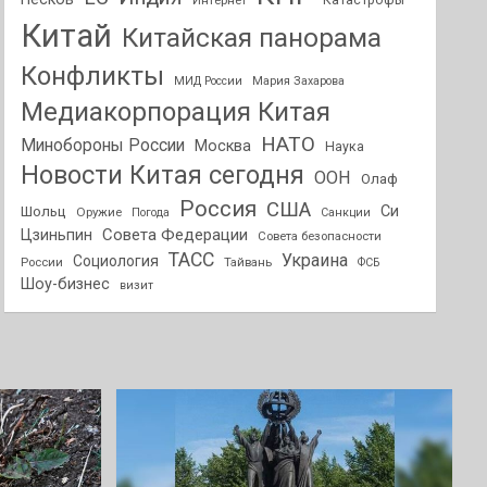
Интернет
Катастрофы
Китай
Китайская панорама
Конфликты
МИД России
Мария Захарова
Медиакорпорация Китая
НАТО
Минобороны России
Москва
Наука
Новости Китая сегодня
ООН
Олаф
Россия
США
Си
Шольц
Оружие
Погода
Санкции
Совета Федерации
Цзиньпин
Совета безопасности
ТАСС
Украина
Социология
России
Тайвань
ФСБ
Шоу-бизнес
визит