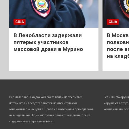
США
США
В Ленобласти задержали
В Москв
пятерых участников
полковн
массовой драки в Мурино
после е
на клад
Все материалы на данном сайте взяты из открытых
Если Вы обнаружи
источников и предоставляются исключительно в
нарушают авторс
ознакомительных целях. Права на материалы принадлежат
компании или орг
их владельцам. Администрация сайта ответственности за
содержание материала не несет.