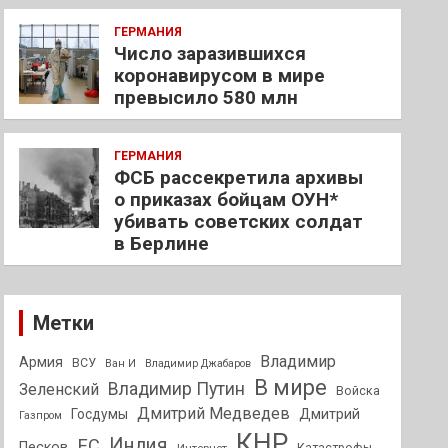
ГЕРМАНИЯ
Число заразившихся
коронавирусом в мире
превысило 580 млн
ГЕРМАНИЯ
ФСБ рассекретила архивы
о приказах бойцам ОУН*
убивать советских солдат
в Берлине
Метки
Владимир
Армия
ВСУ
Ван И
Владимир Джабаров
В мире
Владимир Путин
Зеленский
Войска
Дмитрий Медведев
Госдумы
Дмитрий
Газпром
КНР
Индия
ЕС
Песков