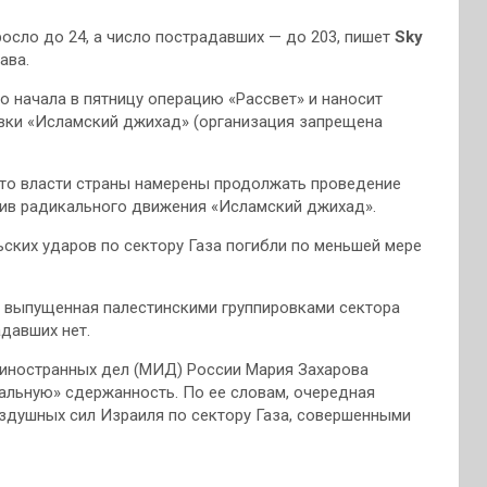
росло до 24, а число пострадавших — до 203, пишет
Sky
ава.
 начала в пятницу операцию «Рассвет» и наносит
вки «Исламский джихад» (организация запрещена
что власти страны намерены продолжать проведение
отив радикального движения «Исламский джихад».
ьских ударов по сектору Газа погибли по меньшей мере
 выпущенная палестинскими группировками сектора
адавших нет.
 иностранных дел (МИД) России Мария Захарова
альную» сдержанность. По ее словам, очередная
здушных сил Израиля по сектору Газа, совершенными