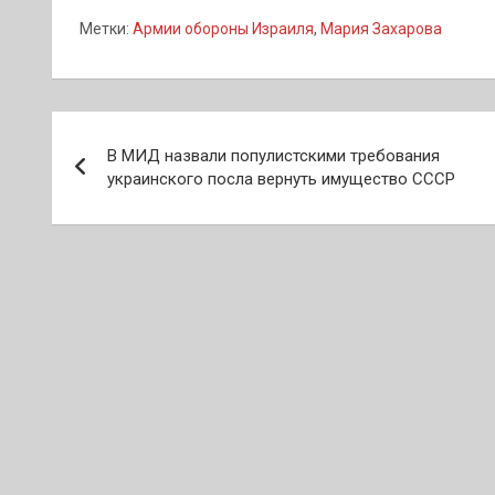
Метки:
Армии обороны Израиля
,
Мария Захарова
Навигация
В МИД назвали популистскими требования
по
украинского посла вернуть имущество СССР
записям