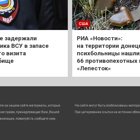
США
е задержали
РИА «Новости»:
ика ВСУ в запасе
на территории донец
го визита
психбольницы нашли
бище
66 противопехотных
«Лепесток»
ли на нашем сайте материалы, которые
На сайте могут быть опубликованы матери
кие права, принадлежащие Вам, Вашей
При цитировании ссылка на источник обяз
анизации, пожалуйста, сообщите нам.