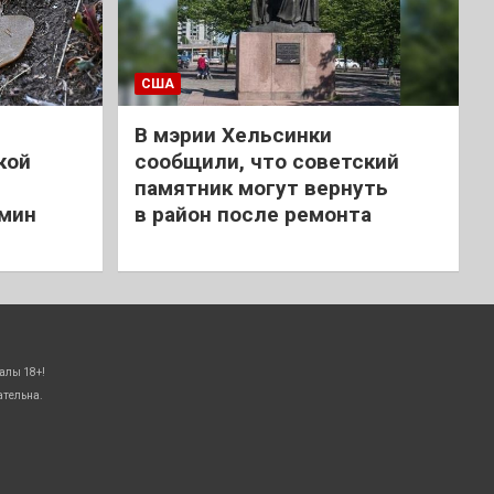
США
В мэрии Хельсинки
кой
сообщили, что советский
памятник могут вернуть
 мин
в район после ремонта
алы 18+!
ательна.