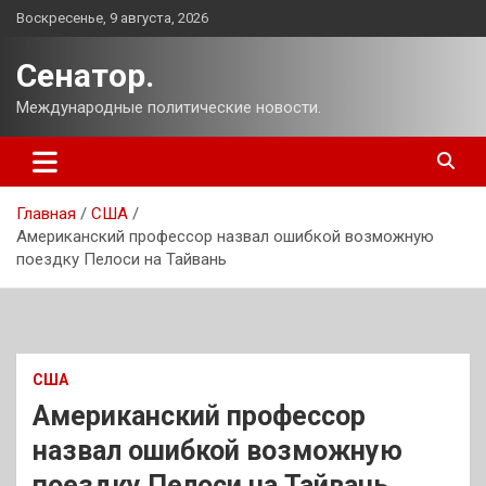
Перейти
Воскресенье, 9 августа, 2026
к
содержимому
Сенатор.
Международные политические новости.
Главная
США
Американский профессор назвал ошибкой возможную
поездку Пелоси на Тайвань
США
Американский профессор
назвал ошибкой возможную
поездку Пелоси на Тайвань