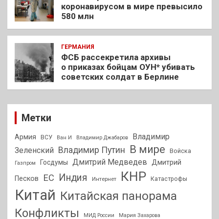
коронавирусом в мире превысило
580 млн
ГЕРМАНИЯ
ФСБ рассекретила архивы
о приказах бойцам ОУН* убивать
советских солдат в Берлине
Метки
Владимир
Армия
ВСУ
Ван И
Владимир Джабаров
В мире
Владимир Путин
Зеленский
Войска
Дмитрий Медведев
Госдумы
Дмитрий
Газпром
КНР
Индия
ЕС
Песков
Интернет
Катастрофы
Китай
Китайская панорама
Конфликты
МИД России
Мария Захарова