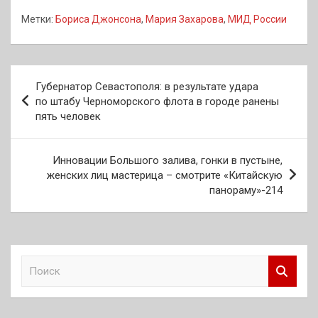
Метки:
Бориса Джонсона
,
Мария Захарова
,
МИД России
Навигация
Губернатор Севастополя: в результате удара
по
по штабу Черноморского флота в городе ранены
пять человек
записям
Инновации Большого залива, гонки в пустыне,
женских лиц мастерица – смотрите «Китайскую
панораму»-214
П
о
и
с