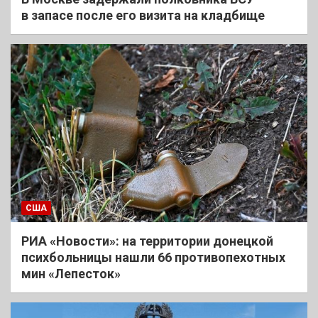
в запасе после его визита на кладбище
США
РИА «Новости»: на территории донецкой
психбольницы нашли 66 противопехотных
мин «Лепесток»