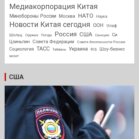
Медиакорпорация Китая
НАТО
Минобороны России
Москва
Наука
Новости Китая сегодня
ООН
Олаф
Россия
США
Си
Шольц
Оружие
Погода
Санкции
Совета Федерации
Цзиньпин
Совета безопасности России
ТАСС
Украина
Социология
Шоу-бизнес
Тайвань
ФСБ
визит
США