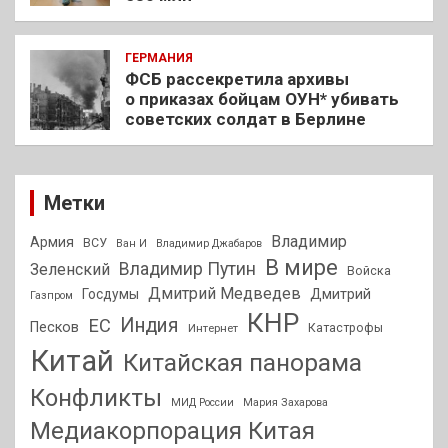
ГЕРМАНИЯ
ФСБ рассекретила архивы
о приказах бойцам ОУН* убивать
советских солдат в Берлине
Метки
Владимир
Армия
ВСУ
Ван И
Владимир Джабаров
В мире
Владимир Путин
Зеленский
Войска
Дмитрий Медведев
Госдумы
Дмитрий
Газпром
КНР
Индия
ЕС
Песков
Интернет
Катастрофы
Китай
Китайская панорама
Конфликты
МИД России
Мария Захарова
Медиакорпорация Китая