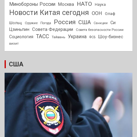
НАТО
Минобороны России
Москва
Наука
Новости Китая сегодня
ООН
Олаф
Россия
США
Си
Шольц
Оружие
Погода
Санкции
Совета Федерации
Цзиньпин
Совета безопасности России
ТАСС
Украина
Социология
Шоу-бизнес
Тайвань
ФСБ
визит
США