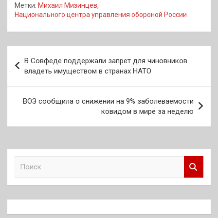
Метки:
Михаил Мизинцев
,
Национального центра управления обороной России
Навигация
В Совфеде поддержали запрет для чиновников
по
владеть имуществом в странах НАТО
записям
ВОЗ сообщила о снижении на 9% заболеваемости
ковидом в мире за неделю
П
о
и
с
к