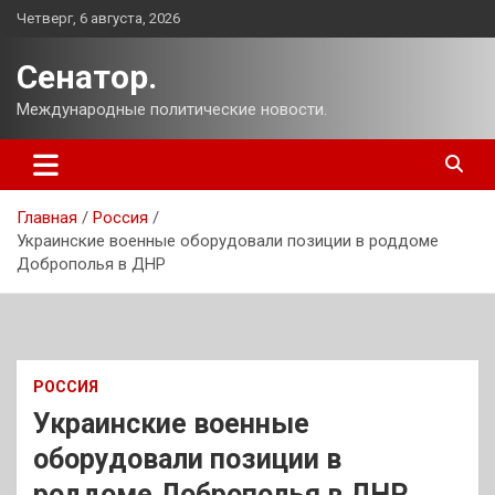
Перейти
Четверг, 6 августа, 2026
к
содержимому
Сенатор.
Международные политические новости.
Главная
Россия
Украинские военные оборудовали позиции в роддоме
Доброполья в ДНР
РОССИЯ
Украинские военные
оборудовали позиции в
роддоме Доброполья в ДНР