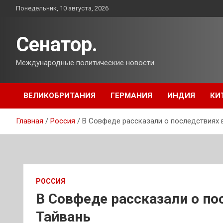
Перейти
Понедельник, 10 августа, 2026
к
содержимому
Сенатор.
Международные политические новости.
ВЕЛИКОБРИТАНИЯ
ГЕРМАНИЯ
ИНДИЯ
КИ
Главная
Россия
В Совфеде рассказали о последствиях 
РОССИЯ
В Совфеде рассказали о по
Тайвань