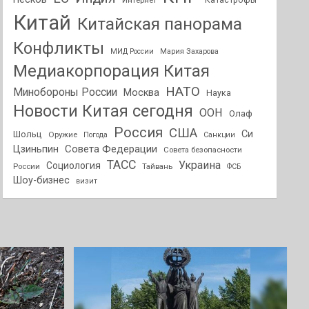
Интернет
Катастрофы
Китай
Китайская панорама
Конфликты
МИД России
Мария Захарова
Медиакорпорация Китая
НАТО
Минобороны России
Москва
Наука
Новости Китая сегодня
ООН
Олаф
Россия
США
Си
Шольц
Оружие
Погода
Санкции
Совета Федерации
Цзиньпин
Совета безопасности
ТАСС
Украина
Социология
России
Тайвань
ФСБ
Шоу-бизнес
визит