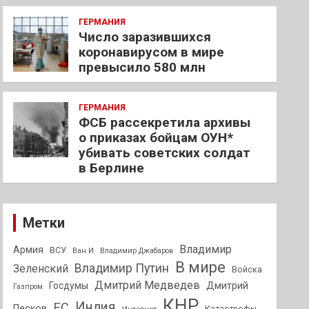
ГЕРМАНИЯ
Число заразившихся
коронавирусом в мире
превысило 580 млн
ГЕРМАНИЯ
ФСБ рассекретила архивы
о приказах бойцам ОУН*
убивать советских солдат
в Берлине
Метки
Владимир
Армия
ВСУ
Ван И
Владимир Джабаров
В мире
Владимир Путин
Зеленский
Войска
Дмитрий Медведев
Госдумы
Дмитрий
Газпром
КНР
Индия
ЕС
Песков