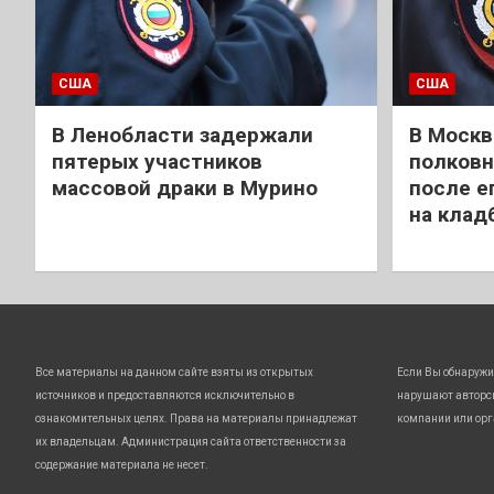
США
США
В Ленобласти задержали
В Москв
пятерых участников
полковн
массовой драки в Мурино
после е
на клад
Все материалы на данном сайте взяты из открытых
Если Вы обнаружи
источников и предоставляются исключительно в
нарушают авторс
ознакомительных целях. Права на материалы принадлежат
компании или орг
их владельцам. Администрация сайта ответственности за
содержание материала не несет.