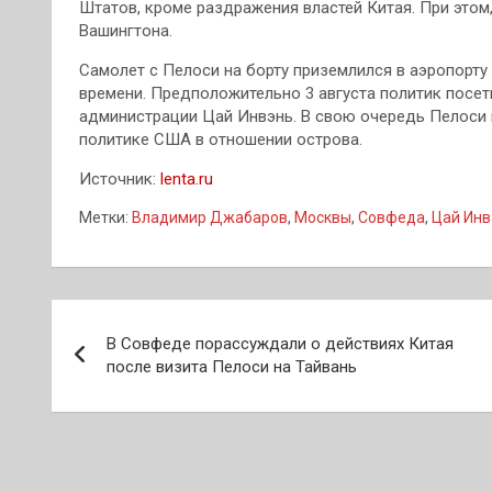
Штатов, кроме раздражения властей Китая. При этом
Вашингтона.
Самолет с Пелоси на борту приземлился в аэропорту
времени. Предположительно 3 августа политик посети
администрации Цай Инвэнь. В свою очередь Пелоси 
политике США в отношении острова.
Источник:
lenta.ru
Метки:
Владимир Джабаров
,
Москвы
,
Совфеда
,
Цай Инв
Навигация
В Совфеде порассуждали о действиях Китая
по
после визита Пелоси на Тайвань
записям