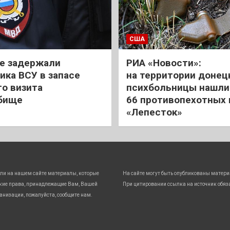
США
е задержали
РИА «Новости»:
ика ВСУ в запасе
на территории донец
го визита
психбольницы нашли
бище
66 противопехотных
«Лепесток»
ли на нашем сайте материалы, которые
На сайте могут быть опубликованы матери
кие права, принадлежащие Вам, Вашей
При цитировании ссылка на источник обяз
анизации, пожалуйста, сообщите нам.