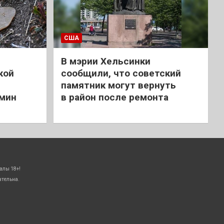
США
В мэрии Хельсинки
кой
сообщили, что советский
памятник могут вернуть
 мин
в район после ремонта
алы 18+!
ательна.