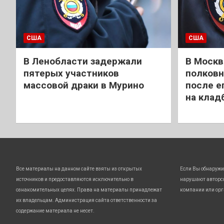
США
США
В Ленобласти задержали
В Москв
пятерых участников
полковн
массовой драки в Мурино
после е
на клад
Все материалы на данном сайте взяты из открытых
Если Вы обнаружи
источников и предоставляются исключительно в
нарушают авторс
ознакомительных целях. Права на материалы принадлежат
компании или орг
их владельцам. Администрация сайта ответственности за
содержание материала не несет.