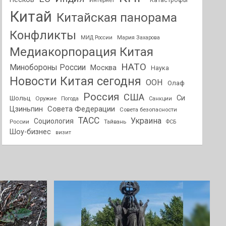
Интернет
Катастрофы
Китай
Китайская панорама
Конфликты
МИД России
Мария Захарова
Медиакорпорация Китая
НАТО
Минобороны России
Москва
Наука
Новости Китая сегодня
ООН
Олаф
Россия
США
Си
Шольц
Оружие
Погода
Санкции
Совета Федерации
Цзиньпин
Совета безопасности
ТАСС
Украина
Социология
России
Тайвань
ФСБ
Шоу-бизнес
визит