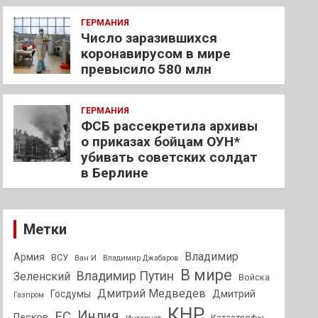
ГЕРМАНИЯ
Число заразившихся
коронавирусом в мире
превысило 580 млн
ГЕРМАНИЯ
ФСБ рассекретила архивы
о приказах бойцам ОУН*
убивать советских солдат
в Берлине
Метки
Владимир
Армия
ВСУ
Ван И
Владимир Джабаров
В мире
Владимир Путин
Зеленский
Войска
Дмитрий Медведев
Госдумы
Дмитрий
Газпром
КНР
Индия
ЕС
Песков