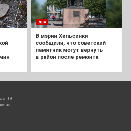
США
В мэрии Хельсинки
кой
сообщили, что советский
памятник могут вернуть
 мин
в район после ремонта
алы 18+!
ательна.