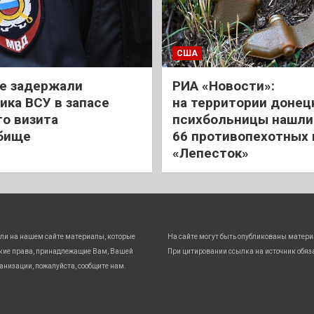
США
е задержали
РИА «Новости»:
ика ВСУ в запасе
на территории донец
го визита
психбольницы нашли
бище
66 противопехотных
«Лепесток»
ли на нашем сайте материалы, которые
На сайте могут быть опубликованы матери
кие права, принадлежащие Вам, Вашей
При цитировании ссылка на источник обяз
анизации, пожалуйста, сообщите нам.