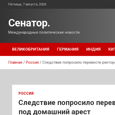
Перейти
Пятница, 7 августа, 2026
к
содержимому
Сенатор.
Международные политические новости.
ВЕЛИКОБРИТАНИЯ
ГЕРМАНИЯ
ИНДИЯ
КИ
Главная
Россия
Следствие попросило перевести ректор
РОССИЯ
Следствие попросило пере
под домашний арест