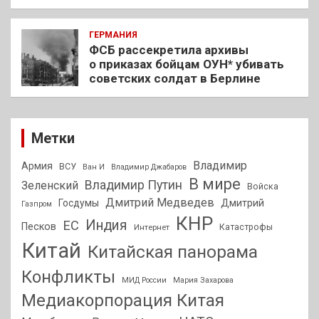
ГЕРМАНИЯ
ФСБ рассекретила архивы
о приказах бойцам ОУН* убивать
советских солдат в Берлине
Метки
Владимир
Армия
ВСУ
Ван И
Владимир Джабаров
В мире
Владимир Путин
Зеленский
Войска
Дмитрий Медведев
Госдумы
Дмитрий
Газпром
КНР
Индия
ЕС
Песков
Интернет
Катастрофы
Китай
Китайская панорама
Конфликты
МИД России
Мария Захарова
Медиакорпорация Китая