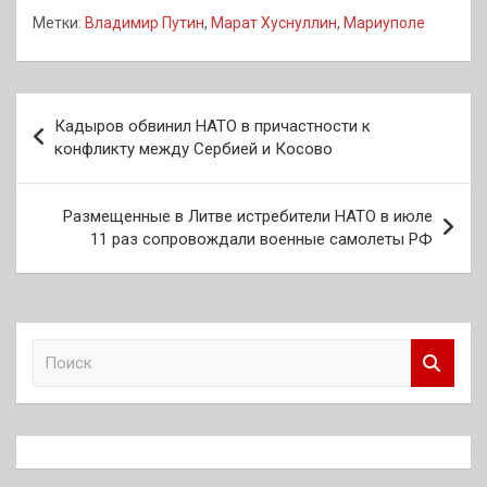
Метки:
Владимир Путин
,
Марат Хуснуллин
,
Мариуполе
Навигация
Кадыров обвинил НАТО в причастности к
по
конфликту между Сербией и Косово
записям
Размещенные в Литве истребители НАТО в июле
11 раз сопровождали военные самолеты РФ
П
о
и
с
к