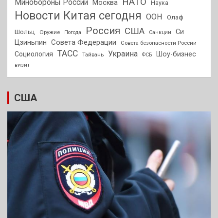
НАТО
Минобороны России
Москва
Наука
Новости Китая сегодня
ООН
Олаф
Россия
США
Си
Шольц
Оружие
Погода
Санкции
Совета Федерации
Цзиньпин
Совета безопасности России
ТАСС
Украина
Социология
Шоу-бизнес
Тайвань
ФСБ
визит
США