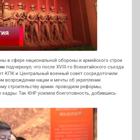
ны в сфере национальной обороны и армейского строи
ин
подчеркнул, что после XVIII-го Всекитайского съезда
ет КПК и Центральный военный совет сосредоточили
ом возрождении нации и мечты об укреплении
ому строительству армии: проводили реформы,
е кадры. Так КНР усилила боеготовность, добившись