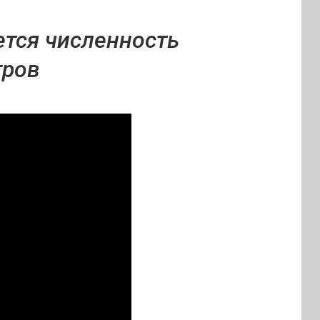
ется численность
гров