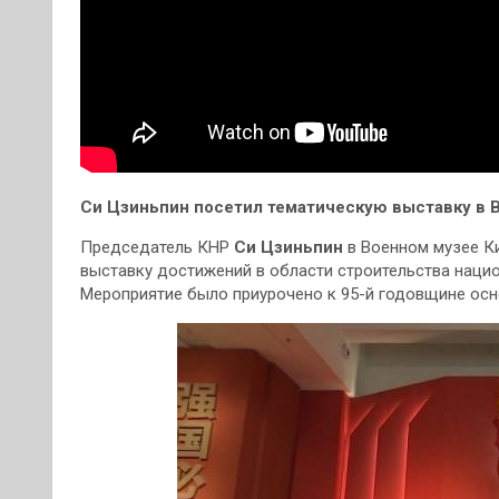
Си Цзиньпин посетил тематическую выставку в 
Председатель КНР
Си Цзиньпин
в Военном музее К
выставку достижений в области строительства наци
Мероприятие было приурочено к 95-й годовщине ос