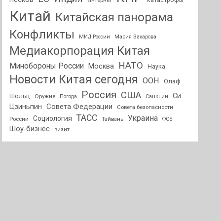
Интернет
Катастрофы
Китай
Китайская панорама
Конфликты
МИД России
Мария Захарова
Медиакорпорация Китая
НАТО
Минобороны России
Москва
Наука
Новости Китая сегодня
ООН
Олаф
Россия
США
Си
Шольц
Оружие
Погода
Санкции
Совета Федерации
Цзиньпин
Совета безопасности
ТАСС
Украина
Социология
России
Тайвань
ФСБ
Шоу-бизнес
визит