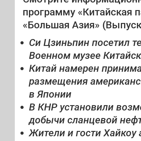
программу «Китайская п
«Большая Азия» (Выпуск
Си Цзиньпин посетил т
Военном музее Китайс
Китай намерен принима
размещения американск
в Японии
В КНР установили воз
добычи сланцевой неф
Жители и гости Хайкоу