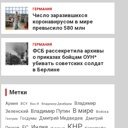
ГЕРМАНИЯ
Число заразившихся
коронавирусом в мире
превысило 580 млн
ГЕРМАНИЯ
ФСБ рассекретила архивы
о приказах бойцам ОУН*
убивать советских солдат
в Берлине
Метки
Владимир
Армия
ВСУ
Ван И
Владимир Джабаров
В мире
Владимир Путин
Зеленский
Войска
Дмитрий Медведев
Госдумы
Дмитрий
Газпром
КНР
Индия
ЕС
Песков