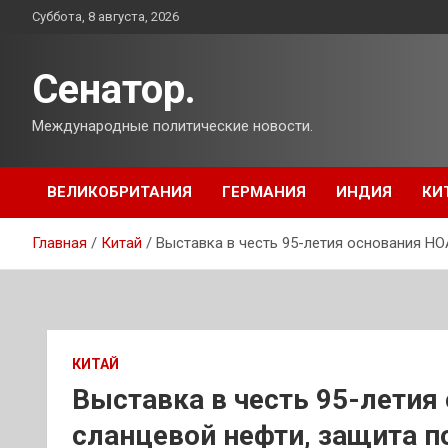
Перейти
Суббота, 8 августа, 2026
к
содержимому
Сенатор.
Международные политические новости.
ВЕЛИКОБРИТАНИЯ
ГЕРМАНИЯ
ИНДИЯ
КИ
Главная
Китай
Выставка в честь 95-летия основания НО
КИТАЙ
Выставка в честь 95-летия
сланцевой нефти, защита п