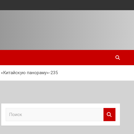
е «Китайскую панораму»-235
П
о
и
с