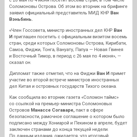
Соломоновы Острова. Об этом во вторник на брифинге
заявил официальный представитель МИД КНР
Ван
Вэньбинь.
«Член Госсовета, министр иностранных дел КНР
Ван
И
приглашен посетить с официальным визитом восемь
стран, среди которых Соломоновы Острова, Кирибати,
Самоа, Фиджи, Тонга, Вануату, Папуа — Новая Гвинея
и Восточный Тимор, в период с 26 мая по 4 июня», —
сказал он.
Дипломат также отметил, что на Фиджи
Ван И
примет
участие во второй встрече министров иностранных
дел Китая и островных государств Тихого океана.
Как сообщила во вторник газета «Соломон таймc»
со ссылкой на премьер-министра Соломоновых
Островов
Манассе Согаваре,
пакт в сфере
безопасности, рамочное соглашение о котором было
подписано между Хониарой и Пекином в апреле, будет
заключен странами до конца текущей недели.
По данным издания, ожидается, что итоговый