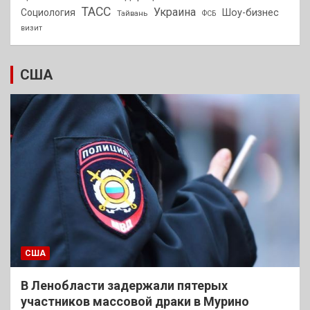
ТАСС
Украина
Социология
Шоу-бизнес
Тайвань
ФСБ
визит
США
США
В Ленобласти задержали пятерых
участников массовой драки в Мурино