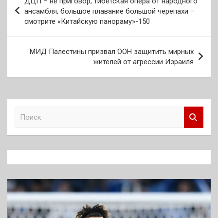
ДЦП – не приговор, тибетская опера от народного
по
ансамбля, большое плавание большой черепахи –
смотрите «Китайскую панораму»-150
записям
МИД Палестины призвал ООН защитить мирных
жителей от агрессии Израиля
П
о
и
с
к