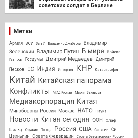
советских солдат в Берлине
Метки
Владимир
Армия
ВСУ
Ван И
Владимир Джабаров
В мире
Владимир Путин
Зеленский
Войска
Дмитрий Медведев
Госдумы
Дмитрий
Газпром
КНР
Индия
ЕС
Песков
Интернет
Катастрофы
Китай
Китайская панорама
Конфликты
МИД России
Мария Захарова
Медиакорпорация Китая
НАТО
Минобороны России
Москва
Наука
Новости Китая сегодня
ООН
Олаф
Россия
США
Си
Шольц
Оружие
Погода
Санкции
Совета Федерации
Цзиньпин
Совета безопасности России