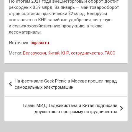
По итогам 2021 года внешнеторговый оборот достиг
рекордных $5,9 млрд. За январь — май товарооборот
стран составил практически $2 млрд. Белорусы
поставляют в КНР калийные удобрения, пищевую
и сельскохозяйственную продукцию, а также
лесоматериалы.
Источник:
bigasia.ru
Метки:
Белоруссия
,
Китай
,
КНР
,
сотрудничество
,
ТАСС
Навигация
На фестивале Geek Picnic в Москве прошел парад
по
самодельных электромашин
записям
Главы МИД Таджикистана и Китая подписали
двухлетнюю программу сотрудничества