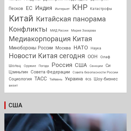
КНР
Индия
ЕС
Песков
Интернет
Катастрофы
Китай
Китайская панорама
Конфликты
МИД России
Мария Захарова
Медиакорпорация Китая
НАТО
Минобороны России
Москва
Наука
Новости Китая сегодня
ООН
Олаф
Россия
США
Си
Шольц
Оружие
Погода
Санкции
Совета Федерации
Цзиньпин
Совета безопасности России
ТАСС
Украина
Социология
Шоу-бизнес
Тайвань
ФСБ
визит
США