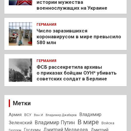
истории мужества
военнослужащих на Украине
ГЕРМАНИЯ
Число заразившихся
коронавирусом в мире превысило
580 млн
ГЕРМАНИЯ
ФСБ рассекретила архивы
о приказах бойцам ОУН* убивать
советских солдат в Берлине
Метки
Владимир
Армия
ВСУ
Ван И
Владимир Джабаров
В мире
Владимир Путин
Зеленский
Войска
Дмитрий Медведев
Госдумы
Дмитрий
Газпром