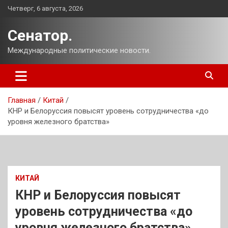
Перейти
Четверг, 6 августа, 2026
к
содержимому
Сенатор.
Международные политические новости.
Главная
Китай
КНР и Белоруссия повысят уровень сотрудничества «‎до
уровня железного братства»‎
КИТАЙ
КНР и Белоруссия повысят
уровень сотрудничества «‎до
уровня железного братства»‎