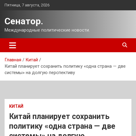
Перейти
Пятница, 7 августа, 2026
к
содержимому
Сенатор.
Международные политические новости.
Главная
Китай
Китай планирует сохранить политику «одна страна — две
системы» на долгую перспективу
КИТАЙ
Китай планирует сохранить
политику «одна страна — две
системы» на долгую