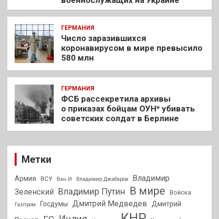
ГЕРМАНИЯ
Число заразившихся
коронавирусом в мире превысило
580 млн
ГЕРМАНИЯ
ФСБ рассекретила архивы
о приказах бойцам ОУН* убивать
советских солдат в Берлине
Метки
Владимир
Армия
ВСУ
Ван И
Владимир Джабаров
В мире
Владимир Путин
Зеленский
Войска
Дмитрий Медведев
Госдумы
Дмитрий
Газпром
КНР