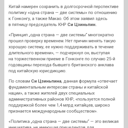
Китай намерен сохранить в долгосрочной перспективе
политику «одна страна — две системы» по отношению
к Гонконгу, а также Макао. Об этом заявил здесь
в пятницу председатель КНР
Си Цзиньпин.
«Принцип „одна страна — две системы“ многократно
прошел проверку временем. Нет причин менять такую
хорошую систему, ее нужно поддерживать в течение
длительного времени», — подчеркнул он, выступая
на торжественном приеме в Гонконге по случаю 25-й
годовщины перехода бывшего британского анклава
под китайскую юрисдикцию.
По словам
Си Цзиньпина
, данная формула «отвечает
фундаментальным интересам страны и китайской
нации», а также жителей двух специальных
административных районов КНР, «пользуется полной
поддержкой более чем 1,4 млрд китайцев, широко
признается международным сообществом».
«Политика „одна страна — две системы“ — это великая
инициатива, не имеющая прецедентов для