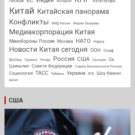
Индия
ЕС
Песков
Интернет
Катастрофы
Китай
Китайская панорама
Конфликты
МИД России
Мария Захарова
Медиакорпорация Китая
НАТО
Минобороны России
Москва
Наука
Новости Китая сегодня
ООН
Олаф
Россия
США
Си
Шольц
Оружие
Погода
Санкции
Совета Федерации
Цзиньпин
Совета безопасности России
ТАСС
Украина
Социология
Шоу-бизнес
Тайвань
ФСБ
визит
США