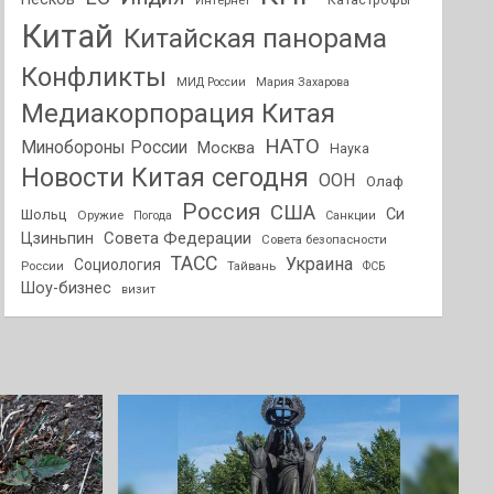
Интернет
Катастрофы
Китай
Китайская панорама
Конфликты
МИД России
Мария Захарова
Медиакорпорация Китая
НАТО
Минобороны России
Москва
Наука
Новости Китая сегодня
ООН
Олаф
Россия
США
Си
Шольц
Оружие
Погода
Санкции
Совета Федерации
Цзиньпин
Совета безопасности
ТАСС
Украина
Социология
России
Тайвань
ФСБ
Шоу-бизнес
визит