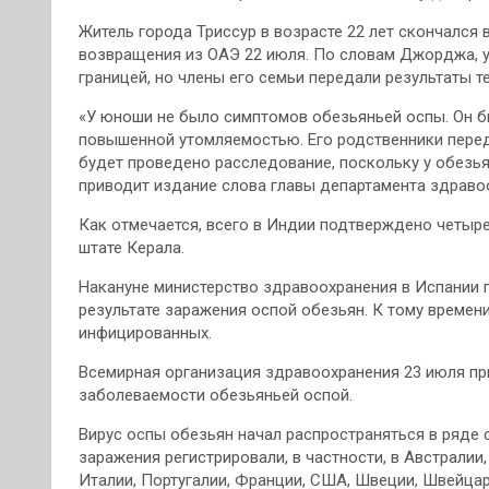
Житель города Триссур в возрасте 22 лет скончался 
возвращения из ОАЭ 22 июля. По словам Джорджа, у
границей, но члены его семьи передали результаты т
«У юноши не было симптомов обезьяньей оспы. Он б
повышенной утомляемостью. Его родственники переда
будет проведено расследование, поскольку у обезья
приводит издание слова главы департамента здраво
Как отмечается, всего в Индии подтверждено четыре 
штате Керала.
Накануне министерство здравоохранения в Испании 
результате заражения оспой обезьян. К тому времени
инфицированных.
Всемирная организация здравоохранения 23 июля п
заболеваемости обезьяньей оспой.
Вирус оспы обезьян начал распространяться в ряде с
заражения регистрировали, в частности, в Австралии,
Италии, Португалии, Франции, США, Швеции, Швейцар