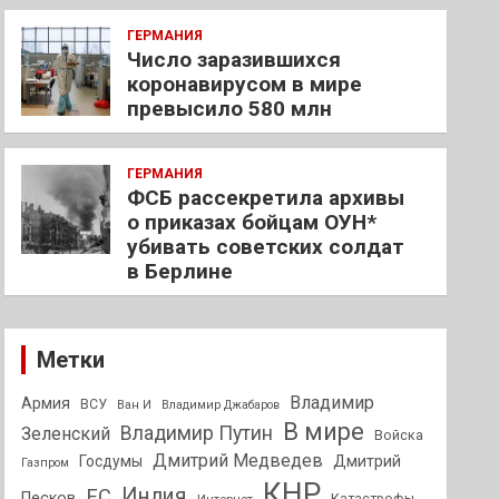
ГЕРМАНИЯ
Число заразившихся
коронавирусом в мире
превысило 580 млн
ГЕРМАНИЯ
ФСБ рассекретила архивы
о приказах бойцам ОУН*
убивать советских солдат
в Берлине
Метки
Владимир
Армия
ВСУ
Ван И
Владимир Джабаров
В мире
Владимир Путин
Зеленский
Войска
Дмитрий Медведев
Госдумы
Дмитрий
Газпром
КНР
Индия
ЕС
Песков