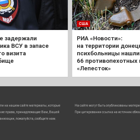
США
е задержали
РИА «Новости»:
ика ВСУ в запасе
на территории донец
го визита
психбольницы нашли
бище
66 противопехотных
«Лепесток»
ли на нашем сайте материалы, которые
На сайте могут быть опубликованы матери
кие права, принадлежащие Вам, Вашей
При цитировании ссылка на источник обяз
анизации, пожалуйста, сообщите нам.