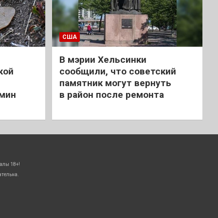
США
В мэрии Хельсинки
кой
сообщили, что советский
памятник могут вернуть
 мин
в район после ремонта
алы 18+!
ательна.