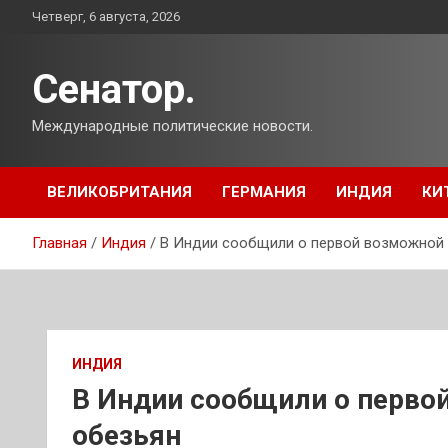
Перейти
Четверг, 6 августа, 2026
к
содержимому
Сенатор.
Международные политические новости.
ВЕЛИКОБРИТАНИЯ
ГЕРМАНИЯ
ИНДИЯ
КИ
Главная
Индия
В Индии сообщили о первой возможной 
ИНДИЯ
В Индии сообщили о перво
обезьян