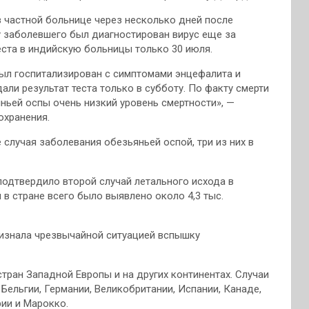
в частной больнице через несколько дней после
 заболевшего был диагностирован вирус еще за
еста в индийскую больницы только 30 июля.
ыл госпитализирован с симптомами энцефалита и
ли результат теста только в субботу. По факту смерти
ньей оспы очень низкий уровень смертности», —
охранения.
случая заболевания обезьяньей оспой, три из них в
подтвердило второй случай летального исхода в
 в стране всего было выявлено около 4,3 тыс.
ризнала чрезвычайной ситуацией вспышку
тран Западной Европы и на других континентах. Случаи
 Бельгии, Германии, Великобритании, Испании, Канаде,
ии и Марокко.