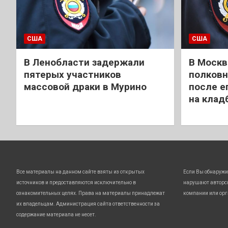
США
США
В Ленобласти задержали
В Москв
пятерых участников
полковн
массовой драки в Мурино
после е
на клад
Все материалы на данном сайте взяты из открытых
Если Вы обнаружи
источников и предоставляются исключительно в
нарушают авторс
ознакомительных целях. Права на материалы принадлежат
компании или орг
их владельцам. Администрация сайта ответственности за
содержание материала не несет.