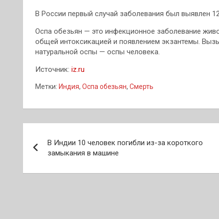
В России первый случай заболевания был выявлен 12
Оспа обезьян — это инфекционное заболевание живот
общей интоксикацией и появлением экзантемы. Вызы
натуральной оспы — оспы человека.
Источник:
iz.ru
Метки:
Индия
,
Оспа обезьян
,
Смерть
Навигация
В Индии 10 человек погибли из-за короткого
по
замыкания в машине
записям