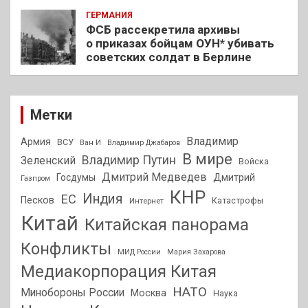
ГЕРМАНИЯ
ФСБ рассекретила архивы
о приказах бойцам ОУН* убивать
советских солдат в Берлине
Метки
Владимир
Армия
ВСУ
Ван И
Владимир Джабаров
В мире
Владимир Путин
Зеленский
Войска
Дмитрий Медведев
Госдумы
Дмитрий
Газпром
КНР
Индия
ЕС
Песков
Интернет
Катастрофы
Китай
Китайская панорама
Конфликты
МИД России
Мария Захарова
Медиакорпорация Китая
НАТО
Минобороны России
Москва
Наука