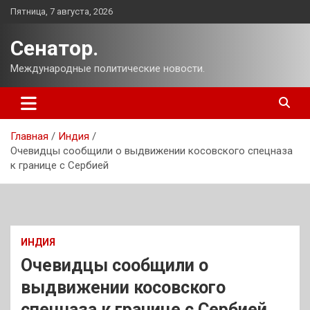
Перейти
Пятница, 7 августа, 2026
к
содержимому
Сенатор.
Международные политические новости.
Главная
Индия
Очевидцы сообщили о выдвижении косовского спецназа
к границе с Сербией
ИНДИЯ
Очевидцы сообщили о
выдвижении косовского
спецназа к границе с Сербией