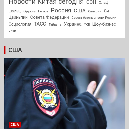
Новости Китая сегодня
ООН
Олаф
Россия
США
Си
Шольц
Оружие
Погода
Санкции
Совета Федерации
Цзиньпин
Совета безопасности России
ТАСС
Украина
Социология
Шоу-бизнес
Тайвань
ФСБ
визит
США
США