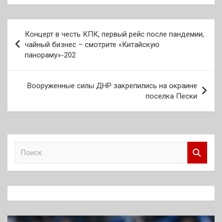
Навигация
Концерт в честь КПК, первый рейс после пандемии,
по
чайный бизнес – смотрите «Китайскую
панораму»-202
записям
Вооруженные силы ДНР закрепились на окраине
поселка Пески
П
о
и
с
к