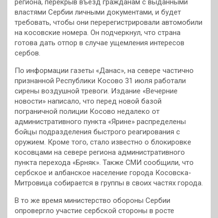
региона, перекрыв въезд гражданам с выданными
властями Сербии личными документами, и будет
требовать, чтобы они перерегистрировали автомобили
на косовские номера. Он подчеркнул, что страна
готова дать отпор в случае ущемления интересов
сербов.
По информации газеты «Данас», на севере частично
признанной Республики Косово 31 июля работали
сирены воздушной тревоги. Издание «Вечерние
новости» написало, что перед новой базой
пограничной полиции Косово недалеко от
административного пункта «Ярине» распределены
бойцы подразделения быстрого реагирования с
оружием. Кроме того, стало известно о блокировке
косовцами на севере региона административного
пункта перехода «Брняк». Также СМИ сообщили, что
сербское и албанское население города Косовска-
Митровица собирается в группы в своих частях города.
В то же время министерство обороны Сербии
опровергло участие сербской стороны в росте