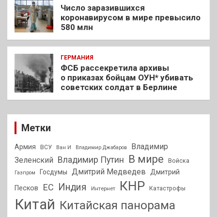
Число заразившихся
коронавирусом в мире превысило
580 млн
ГЕРМАНИЯ
ФСБ рассекретила архивы
о приказах бойцам ОУН* убивать
советских солдат в Берлине
Метки
Владимир
Армия
ВСУ
Ван И
Владимир Джабаров
В мире
Владимир Путин
Зеленский
Войска
Дмитрий Медведев
Госдумы
Дмитрий
Газпром
КНР
Индия
ЕС
Песков
Интернет
Катастрофы
Китай
Китайская панорама