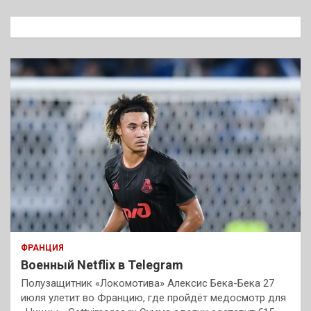
с
к
ФРАНЦИЯ
Военный Netflix в Telegram
Полузащитник «Локомотива» Алексис Бека-Бека 27
июля улетит во Францию, где пройдёт медосмотр для