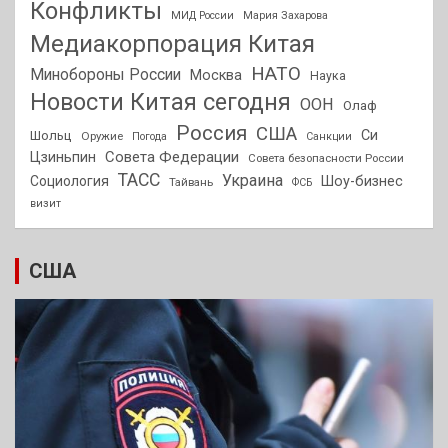
Конфликты
МИД России
Мария Захарова
Медиакорпорация Китая
НАТО
Минобороны России
Москва
Наука
Новости Китая сегодня
ООН
Олаф
Россия
США
Си
Шольц
Оружие
Погода
Санкции
Совета Федерации
Цзиньпин
Совета безопасности России
ТАСС
Украина
Социология
Шоу-бизнес
Тайвань
ФСБ
визит
США