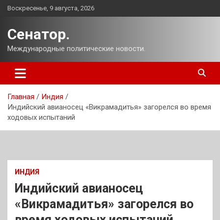
Перейти
Воскресенье, 9 августа, 2026
к
содержимому
Сенатор.
Международные политические новости.
Главная
Индия
Индийский авианосец «Викрамадитья» загорелся во время
ходовых испытаний
ИНДИЯ
Индийский авианосец
«Викрамадитья» загорелся во
время ходовых испытаний