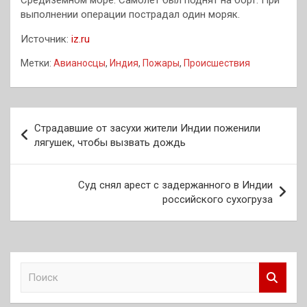
выполнении операции пострадал один моряк.
Источник:
iz.ru
Метки:
Авианосцы
,
Индия
,
Пожары
,
Происшествия
Навигация
Страдавшие от засухи жители Индии поженили
по
лягушек, чтобы вызвать дождь
записям
Суд снял арест с задержанного в Индии
российского сухогруза
П
о
и