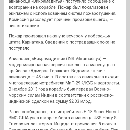
авианосца «Викрамадитья» поступило сообщение о
возгорании на корабле. Пожар был локализован
экипажем с использованием систем пожаротушения.
Комиссия расследует причины произошедшего», —
пишет издание.
Пожар произошел накануне вечером у побережья
штата Карнатака. Сведений о пострадавших пока не
поступало.
Авианосец «Викрамадитья» (INS Vikramaditya) —
модернизированная версия тяжелого авианесущего
крейсера «Адмирал Горшков». Водоизмещение
авианосца — 45 тыс. т. В состав его авиакрыла входят
многоцелевые истребители МиГ-29К/КУБ и вертолеты.
В ноябре 2013 года корабль был передан Военно-
морским силам Индии в соответствии с российско-
индийской сделкой на сумму $2,33 млрд.
Ранее сообщалось, что истребитель F-18 Super Hornet
ВМС США упал в море с борта авианосца USS Harry S.
Truman из-за шторма. Инцидент произошел 8 июля в
Средиземном море. Самолет был поднят на борт. При