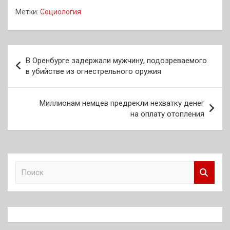
Метки:
Социология
Навигация
В Оренбурге задержали мужчину, подозреваемого
по
в убийстве из огнестрельного оружия
записям
Миллионам немцев предрекли нехватку денег
на оплату отопления
П
о
и
с
к