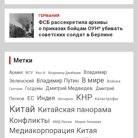
ГЕРМАНИЯ
ФСБ рассекретила архивы
о приказах бойцам ОУН* убивать
советских солдат в Берлине
Метки
Владимир
Армия
ВСУ
Ван И
Владимир Джабаров
В мире
Владимир Путин
Зеленский
Войска
Дмитрий Медведев
Госдумы
Дмитрий
Газпром
КНР
Индия
ЕС
Песков
Интернет
Катастрофы
Китай
Китайская панорама
Конфликты
МИД России
Мария Захарова
Медиакорпорация Китая