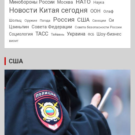
НАТО
Минобороны России
Москва
Наука
Новости Китая сегодня
ООН
Олаф
Россия
США
Си
Шольц
Оружие
Погода
Санкции
Совета Федерации
Цзиньпин
Совета безопасности России
ТАСС
Украина
Социология
Шоу-бизнес
Тайвань
ФСБ
визит
США