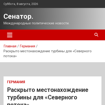
Перейти
Суббота, 8 августа, 2026
к
содержимому
Сенатор.
Международные политические новости.
Главная
Германия
Раскрыто местонахождение турбины для «Северного
потока»
ГЕРМАНИЯ
Раскрыто местонахождение
турбины для «Северного
потока»