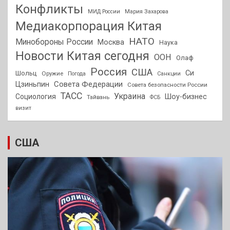
Конфликты
МИД России
Мария Захарова
Медиакорпорация Китая
НАТО
Минобороны России
Москва
Наука
Новости Китая сегодня
ООН
Олаф
Россия
США
Си
Шольц
Оружие
Погода
Санкции
Совета Федерации
Цзиньпин
Совета безопасности России
ТАСС
Украина
Социология
Шоу-бизнес
Тайвань
ФСБ
визит
США