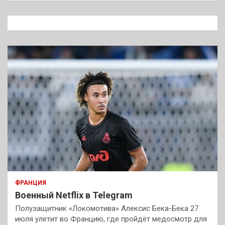
с
к
ФРАНЦИЯ
Военный Netflix в Telegram
Полузащитник «Локомотива» Алексис Бека-Бека 27
июля улетит во Францию, где пройдёт медосмотр для