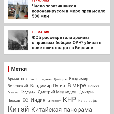
ГЕРМАНИЯ
Число заразившихся
коронавирусом в мире превысило
580 млн
ГЕРМАНИЯ
ФСБ рассекретила архивы
о приказах бойцам ОУН* убивать
советских солдат в Берлине
Метки
Владимир
Армия
ВСУ
Ван И
Владимир Джабаров
В мире
Владимир Путин
Зеленский
Войска
Дмитрий Медведев
Госдумы
Дмитрий
Газпром
КНР
Индия
ЕС
Песков
Интернет
Катастрофы
Китай
Китайская панорама