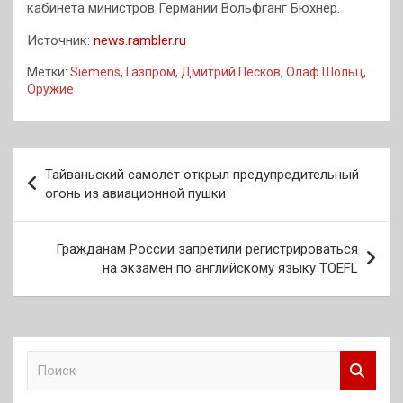
кабинета министров Германии Вольфганг Бюхнер.
Источник:
news.rambler.ru
Метки:
Siemens
,
Газпром
,
Дмитрий Песков
,
Олаф Шольц
,
Оружие
Навигация
Тайваньский самолет открыл предупредительный
по
огонь из авиационной пушки
записям
Гражданам России запретили регистрироваться
на экзамен по английскому языку TOEFL
П
о
и