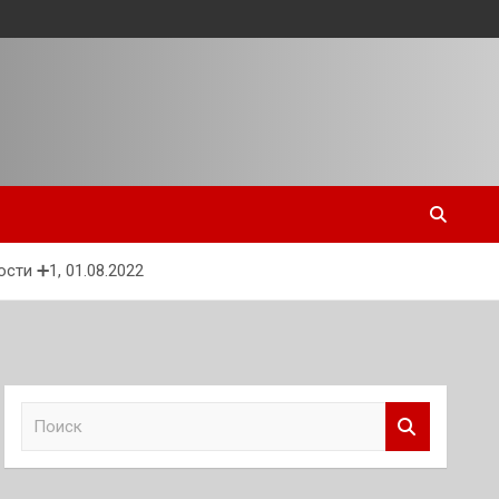
ти ➕1, 01.08.2022
П
о
и
с