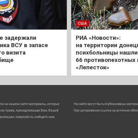
США
е задержали
РИА «Новости»:
ика ВСУ в запасе
на территории донец
го визита
психбольницы нашли
бище
66 противопехотных
«Лепесток»
ли на нашем сайте материалы, которые
На сайте могут быть опубликованы матери
кие права, принадлежащие Вам, Вашей
При цитировании ссылка на источник обяз
анизации, пожалуйста, сообщите нам.