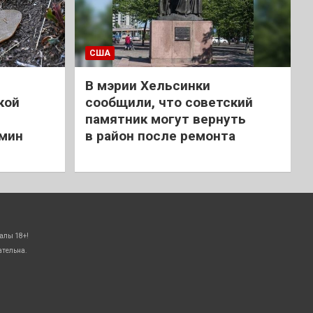
США
В мэрии Хельсинки
кой
сообщили, что советский
памятник могут вернуть
 мин
в район после ремонта
алы 18+!
ательна.