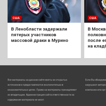
США
США
В Ленобласти задержали
В Москв
пятерых участников
полковн
массовой драки в Мурино
после е
на клад
Все материалы на данном сайте взяты из открытых
Если Вы обнаружи
источников и предоставляются исключительно в
нарушают авторс
ознакомительных целях. Права на материалы принадлежат
компании или орг
их владельцам. Администрация сайта ответственности за
содержание материала не несет.