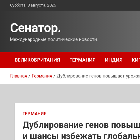
Перейти
Суббота, 8 августа, 2026
к
содержимому
Сенатор.
Международные политические новости.
ВЕЛИКОБРИТАНИЯ
ГЕРМАНИЯ
ИНДИЯ
КИ
Главная
Германия
Дублирование генов повышает урожайн
ГЕРМАНИЯ
Дублирование генов повыш
и шансы избежать глобальн