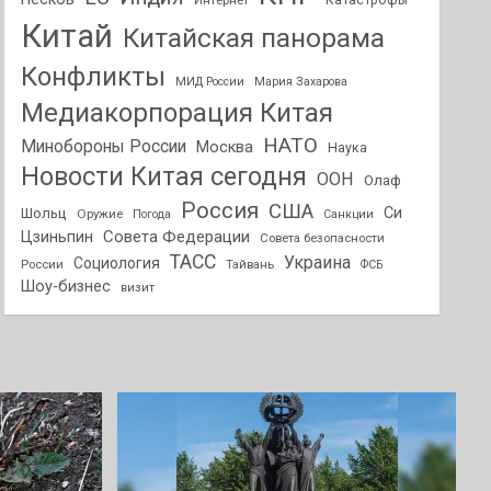
Интернет
Катастрофы
Китай
Китайская панорама
Конфликты
МИД России
Мария Захарова
Медиакорпорация Китая
НАТО
Минобороны России
Москва
Наука
Новости Китая сегодня
ООН
Олаф
Россия
США
Си
Шольц
Оружие
Погода
Санкции
Совета Федерации
Цзиньпин
Совета безопасности
ТАСС
Украина
Социология
России
Тайвань
ФСБ
Шоу-бизнес
визит