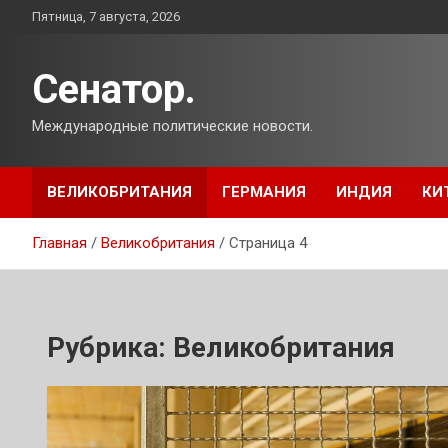
Перейти
Пятница, 7 августа, 2026
к
содержимому
Сенатор.
Международные политические новости.
ВЕЛИКОБРИТАНИЯ
ГЕРМАНИЯ
ИНДИЯ
КИ
Главная
Великобритания
Страница 4
Рубрика:
Великобритания