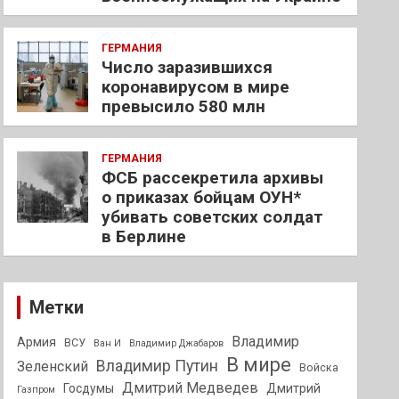
ГЕРМАНИЯ
Число заразившихся
коронавирусом в мире
превысило 580 млн
ГЕРМАНИЯ
ФСБ рассекретила архивы
о приказах бойцам ОУН*
убивать советских солдат
в Берлине
Метки
Владимир
Армия
ВСУ
Ван И
Владимир Джабаров
В мире
Владимир Путин
Зеленский
Войска
Дмитрий Медведев
Госдумы
Дмитрий
Газпром