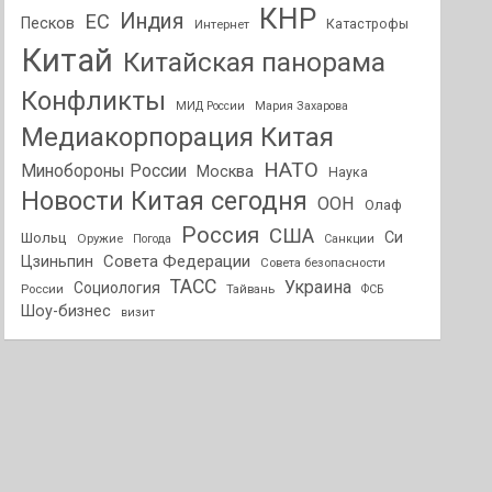
КНР
Индия
ЕС
Песков
Интернет
Катастрофы
Китай
Китайская панорама
Конфликты
МИД России
Мария Захарова
Медиакорпорация Китая
НАТО
Минобороны России
Москва
Наука
Новости Китая сегодня
ООН
Олаф
Россия
США
Си
Шольц
Оружие
Погода
Санкции
Совета Федерации
Цзиньпин
Совета безопасности
ТАСС
Украина
Социология
России
Тайвань
ФСБ
Шоу-бизнес
визит