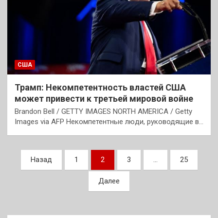
США
Трамп: Некомпетентность властей США
может привести к третьей мировой войне
Brandon Bell / GETTY IMAGES NORTH AMERICA / Getty
Images via AFP Некомпетентные люди, руководящие в…
Пагинация
Назад
1
2
3
…
25
записей
Далее