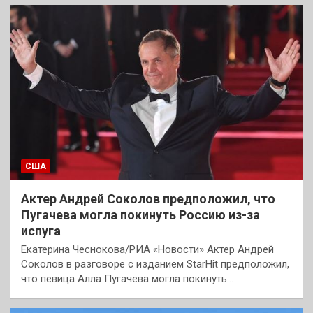
США
Актер Андрей Соколов предположил, что
Пугачева могла покинуть Россию из-за
испуга
Екатерина Чеснокова/РИА «Новости» Актер Андрей
Соколов в разговоре с изданием StarHit предположил,
что певица Алла Пугачева могла покинуть…