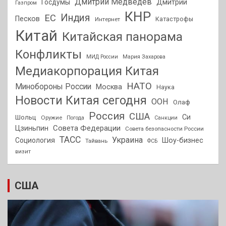
Дмитрий Медведев
Госдумы
Дмитрий
Газпром
КНР
Индия
ЕС
Песков
Интернет
Катастрофы
Китай
Китайская панорама
Конфликты
МИД России
Мария Захарова
Медиакорпорация Китая
НАТО
Минобороны России
Москва
Наука
Новости Китая сегодня
ООН
Олаф
Россия
США
Си
Шольц
Оружие
Погода
Санкции
Совета Федерации
Цзиньпин
Совета безопасности России
ТАСС
Украина
Социология
Шоу-бизнес
Тайвань
ФСБ
визит
США